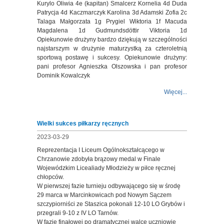
Kurylo Oliwia 4e (kapitan) Smalcerz Kornelia 4d Duda
Patrycja 4d Kaczmarczyk Karolina 3d Adamski Zofia 2c
Talaga Małgorzata 1g Prygiel Wiktoria 1f Macuda
Magdalena 1d Gudmundsdöttir Viktoria 1d
Opiekunowie drużyny bardzo dziękują w szczególności
najstarszym w drużynie maturzystką za czteroletnią
sportową postawę i sukcesy. Opiekunowie drużyny:
pani profesor Agnieszka Olszowska i pan profesor
Dominik Kowalczyk
Więcej...
Wielki sukces piłkarzy ręcznych
2023-03-29
Reprezentacja I Liceum Ogólnokształcącego w
Chrzanowie zdobyła brązowy medal w Finale
Wojewódzkim Licealiady Młodzieży w piłce ręcznej
chłopców.
W pierwszej fazie turnieju odbywającego się w środę
29 marca w Marcinkowicach pod Nowym Sączem
szczypiorniści ze Staszica pokonali 12-10 LO Grybów i
przegrali 9-10 z IV LO Tarnów.
W fazie finałowej po dramatycznej walce uczniowie