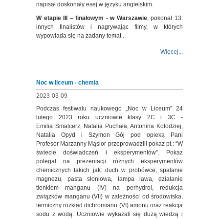
napisał doskonały esej w języku angielskim.
W etapie III – finałowym - w Warszawie
, pokonał 13.
innych finalistów i nagrywając filmy, w których
wypowiada się na zadany temat .
Więcej...
Noc w liceum - chemia
2023-03-09
Podczas festiwalu naukowego „Noc w Liceum” 24
lutego 2023 roku uczniowie klasy 2C i 3C -
Emilia Smalcerz, Natalia Puchała, Antonina Kołodziej,
Natalia Opyd i Szymon Gój pod opieką Pani
Profesor Marzanny Mąsior przeprowadzili pokaz pt.: “W
świecie doświadczeń i eksperymentów”. Pokaz
polegał na prezentacji różnych eksperymentów
chemicznych takich jak: duch w probówce, spalanie
magnezu, pasta słoniowa, lampa lawa, działanie
tlenkiem manganu (IV) na perhydrol, redukcja
związków manganu (VII) w zależności od środowiska,
termiczny rozkład dichromianu (VI) amonu oraz reakcja
sodu z wodą. Uczniowie wykazali się dużą wiedzą i