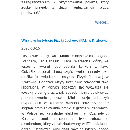
zaangażowaniem w przygotowanie pokazu, który
został przyjęty z dużym entuzjazmem przez
publiczność.
Więcej...
Wizyta w Instytucie Fizyki Jądrowej PAN w Krakowie
2023-03-15
Uczniowie klasy 4a: Marta Stanisławska, Jagoda
Standera, Jan Banasik i Kamil Warzecha, którzy we
wrześniu wygrali ogólnopolski konkurs z fizyki
QuizzFiz, odebrali drugą część swojej nagrody czyli
możliwość zwiedzenia Instytutu Fizyki Jądrowej w
Krakowie. Podczas wizyty uczniowie odwiedzili dwa
laboratoria, w których zobaczyli jak wytwarza się
wysoką próżnię oraz w jaki sposób można detektować
promieniowanie jądrowe. Mieli okazję zobaczyć
rozpad alfa w komorze Wilsona oraz przebadać
stopień promieniowania próbki z grzybami zebranymi
w Polsce po katastrofie elektrowni w Czarnobylu.
Kolejnym punktem programu było zobaczenie
akceleratora, który został zbudowany w IFJ i działa do
dzisiaj. Uczniowie wysłuchali również interesującego