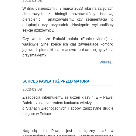
2023-03-08
W dniu dzisiejszym tj. 8 marca 2023 roku na zajęciach
chmurowych z biologii poznawaliśmy budowę
pierścienic i analizowaliśmy, czy segmentacja to
adaptacja czy przypadek. Następnie wykonaliśmy
sekcję dżdżownicy.
Czy wiecie, że Robaki palolo (Eunice viridis), a
właściwie tylne końce ich ciał zawierające komórki
jajowe i plemniki są masowo poławiane, gdyż są
przysmakiem?
Więcej...
SUKCES PAWŁA TUŻ PRZED MATURĄ
2023-03-08
Z radością informujemy, że uczeń klasy 4 E – Paweł
Bolek – został laureatem konkursu wiedzy
o Stanach Zjednoczonych i zdobył zaszczytne drugie
miejsce w Polsce.
Nagrodą dla Pawła jest miesięczny staż w