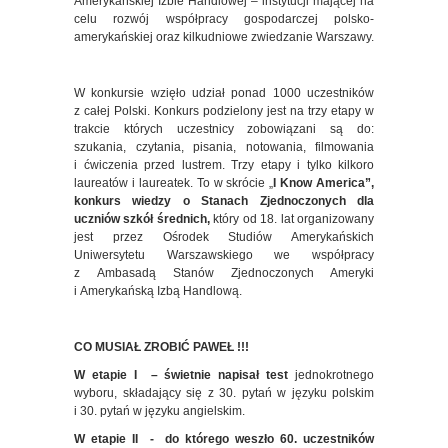
Amerykańskiej Izbie Handlowej – instytucji mającej na
celu rozwój współpracy gospodarczej polsko-
amerykańskiej oraz kilkudniowe zwiedzanie Warszawy.
W konkursie wzięło udział ponad 1000 uczestników
z całej Polski. Konkurs podzielony jest na trzy etapy w
trakcie których uczestnicy zobowiązani są do:
szukania, czytania, pisania, notowania, filmowania
i ćwiczenia przed lustrem. Trzy etapy i tylko kilkoro
laureatów i laureatek. To w skrócie „
I Know America”,
konkurs wiedzy o Stanach Zjednoczonych dla
uczniów szkół średnich,
który od 18. lat organizowany
jest przez Ośrodek Studiów Amerykańskich
Uniwersytetu Warszawskiego we współpracy
z Ambasadą Stanów Zjednoczonych Ameryki
i Amerykańską Izbą Handlową.
CO MUSIAŁ ZROBIĆ PAWEŁ !!!
W etapie I – świetnie napisał test
jednokrotnego
wyboru, składający się z 30. pytań w języku polskim
i 30. pytań w języku angielskim.
W etapie II - do którego weszło 60. uczestników