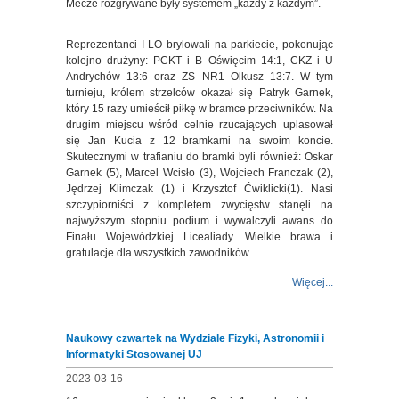
Mecze rozgrywane były systemem „każdy z każdym”.
Reprezentanci I LO brylowali na parkiecie, pokonując
kolejno drużyny: PCKT i B Oświęcim 14:1, CKZ i U
Andrychów 13:6 oraz ZS NR1 Olkusz 13:7. W tym
turnieju, królem strzelców okazał się Patryk Garnek,
który 15 razy umieścił piłkę w bramce przeciwników. Na
drugim miejscu wśród celnie rzucających uplasował
się Jan Kucia z 12 bramkami na swoim koncie.
Skutecznymi w trafianiu do bramki byli również: Oskar
Garnek (5), Marcel Wcisło (3), Wojciech Franczak (2),
Jędrzej Klimczak (1) i Krzysztof Ćwiklicki(1). Nasi
szczypiorniści z kompletem zwycięstw stanęli na
najwyższym stopniu podium i wywalczyli awans do
Finału Wojewódzkiej Licealiady. Wielkie brawa i
gratulacje dla wszystkich zawodników.
Więcej...
Naukowy czwartek na Wydziale Fizyki, Astronomii i
Informatyki Stosowanej UJ
2023-03-16