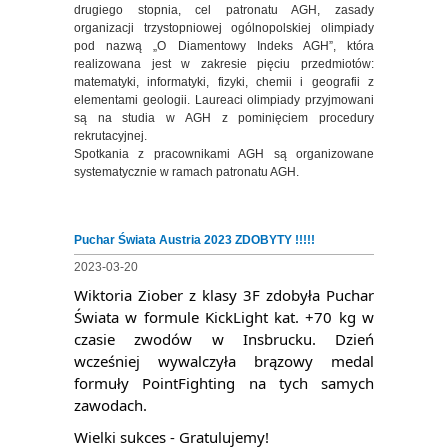
drugiego stopnia, cel patronatu AGH, zasady
organizacji trzystopniowej ogólnopolskiej olimpiady
pod nazwą „O Diamentowy Indeks AGH”, która
realizowana jest w zakresie pięciu przedmiotów:
matematyki, informatyki, fizyki, chemii i geografii z
elementami geologii. Laureaci olimpiady przyjmowani
są na studia w AGH z pominięciem procedury
rekrutacyjnej.
Spotkania z pracownikami AGH są organizowane
systematycznie w ramach patronatu AGH.
Puchar Świata Austria 2023 ZDOBYTY !!!!!
2023-03-20
Wiktoria Ziober z klasy 3F zdobyła Puchar 
Świata w formule KickLight kat. +70 kg w 
czasie zwodów w Insbrucku. D
zień 
wcześniej wywalczyła brązowy medal 
formuły PointFighting na tych samych 
zawodach. 
Wielki sukces - Gratulujemy!