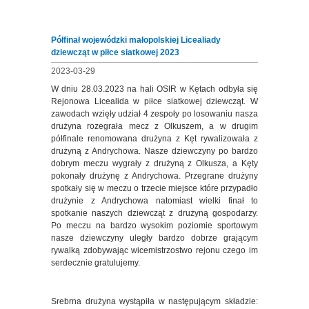
Półfinał wojewódzki małopolskiej Licealiady
dziewcząt w piłce siatkowej 2023
2023-03-29
W dniu 28.03.2023 na hali OSIR w Kętach odbyła się
Rejonowa Licealida w piłce siatkowej dziewcząt. W
zawodach wzięły udział 4 zespoły po losowaniu nasza
drużyna rozegrała mecz z Olkuszem, a w drugim
półfinale renomowana drużyna z Kęt rywalizowała z
drużyną z Andrychowa. Nasze dziewczyny po bardzo
dobrym meczu wygrały z drużyną z Olkusza, a Kęty
pokonały drużynę z Andrychowa. Przegrane drużyny
spotkały się w meczu o trzecie miejsce które przypadło
drużynie z Andrychowa natomiast wielki finał to
spotkanie naszych dziewcząt z drużyną gospodarzy.
Po meczu na bardzo wysokim poziomie sportowym
nasze dziewczyny uległy bardzo dobrze grającym
rywalką zdobywając wicemistrzostwo rejonu czego im
serdecznie gratulujemy.
Srebrna drużyna wystąpiła w następującym składzie: