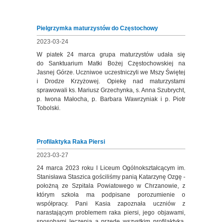
Pielgrzymka maturzystów do Częstochowy
2023-03-24
W piatek 24 marca grupa maturzystów udała się
do Sanktuarium Matki Bożej Częstochowskiej na
Jasnej Górze. Uczniwoe uczestniczyli we Mszy Świętej
i Drodze Krzyżowej. Opiekę nad maturzystami
sprawowali ks. Mariusz Grzechynka, s. Anna Szubrycht,
p. Iwona Małocha, p. Barbara Wawrzyniak i p. Piotr
Tobolski.
Profilaktyka Raka Piersi
2023-03-27
24 marca 2023 roku I Liceum Ogólnokształcącym im.
Stanisława Staszica gościliśmy panią Katarzynę Ozgę -
położną ze Szpitala Powiatowego w Chrzanowie, z
którym szkoła ma podpisane porozumienie o
współpracy. Pani Kasia zapoznała uczniów z
narastającym problemem raka piersi, jego objawami,
sposobami leczenia a przede wszystkim profilaktyką.