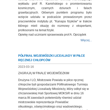
wykładu prof R. Kamińskiego o promieniowaniu
kosmicznym, czarnych dziurach i falach
grawitacyjnych. Głównym punktem programu było
wzięcie udziału w podcaście prowadzonym przez
pracowników instytutu pt. "Kanapa fizyków" w trakcie
którego mieli okazję do rozmowy z ekspertami,
profesorami na temat fizyki.
Opiekę nad uczniami sprawowała prof A. Oprządek
Więcej...
PÓŁFINAŁ WOJEWÓDZKI LICEALIADY W PIŁCE
RĘCZNEJ CHŁOPCÓW
2023-03-16
ZAGRAJĄ W FINALE WOJEWÓDZKIM
Drużyna I LO, Mistrzowie Powiatu w piłce ręcznej
chłopców byli gospodarzami Półfinałowego Turnieju
Wojewódzkiej Licealiady Młodzieży, który odbył się w
chrzanowskiej Hali Sportowej MOKSiR w dniu 16
marca.W zawodach potwierdziły również udział
mistrzowskie reprezentacje Powiatów:
olkuskiego, oświęcimskiego oraz wadowickiego.