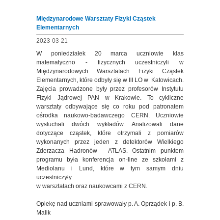
Międzynarodowe Warsztaty Fizyki Cząstek
Elementarnych
2023-03-21
W poniedziałek 20 marca uczniowie klas
matematyczno - fizycznych uczestniczyli w
Międzynarodowych Warsztatach Fizyki Cząstek
Elementarnych, które odbyły się w III LO w Katowicach.
Zajęcia prowadzone były przez profesorów Instytutu
Fizyki Jądrowej PAN w Krakowie. To cykliczne
warsztaty odbywające się co roku pod patronatem
ośrodka naukowo-badawczego CERN. Uczniowie
wysłuchali dwóch wykładów. Analizowali dane
dotyczące cząstek, które otrzymali z pomiarów
wykonanych przez jeden z detektorów Wielkiego
Zderzacza Hadronów - ATLAS. Ostatnim punktem
programu była konferencja on-line ze szkołami z
Mediolanu i Lund, które w tym samym dniu
uczestniczyły
w warsztatach oraz naukowcami z CERN.
Opiekę nad uczniami sprawowały p. A. Oprządek i p. B.
Malik