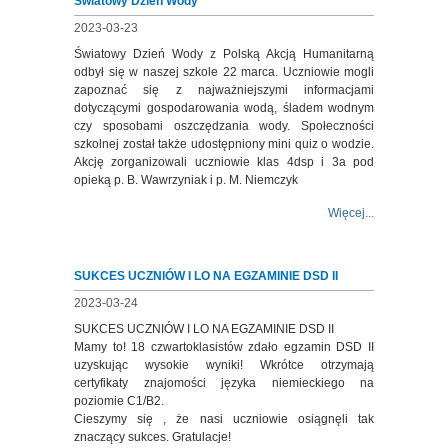
Światowy Dzień Wody
2023-03-23
Światowy Dzień Wody z Polską Akcją Humanitarną
odbył się w naszej szkole 22 marca. Uczniowie mogli
zapoznać się z najważniejszymi informacjami
dotyczącymi gospodarowania wodą, śladem wodnym
czy sposobami oszczędzania wody. Społeczności
szkolnej został także udostępniony mini quiz o wodzie.
Akcję zorganizowali uczniowie klas 4dsp i 3a pod
opieką p. B. Wawrzyniak i p. M. Niemczyk
Więcej...
SUKCES UCZNIÓW I LO NA EGZAMINIE DSD II
2023-03-24
SUKCES UCZNIÓW I LO NA EGZAMINIE DSD II
Mamy to! 18 czwartoklasistów zdało egzamin DSD II
uzyskując wysokie wyniki! Wkrótce otrzymają
certyfikaty znajomości języka niemieckiego na
poziomie C1/B2.
Cieszymy się , że nasi uczniowie osiągnęli tak
znaczący sukces. Gratulacje!