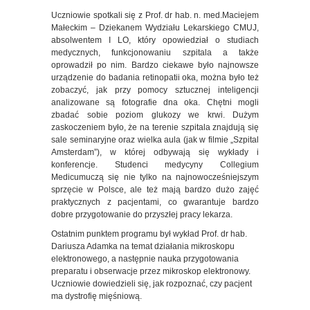
Uczniowie spotkali się z Prof. dr hab. n. med.Maciejem
Małeckim – Dziekanem Wydziału Lekarskiego CMUJ,
absolwentem I LO, który opowiedział o studiach
medycznych, funkcjonowaniu szpitala a także
oprowadził po nim. Bardzo ciekawe było najnowsze
urządzenie do badania retinopatii oka, można było też
zobaczyć, jak przy pomocy sztucznej inteligencji
analizowane są fotografie dna oka. Chętni mogli
zbadać sobie poziom glukozy we krwi. Dużym
zaskoczeniem było, że na terenie szpitala znajdują się
sale seminaryjne oraz wielka aula (jak w filmie „Szpital
Amsterdam”), w której odbywają się wykłady i
konferencje. Studenci medycyny Collegium
Medicumuczą się nie tylko na najnowocześniejszym
sprzęcie w Polsce, ale też mają bardzo dużo zajęć
praktycznych z pacjentami, co gwarantuje bardzo
dobre przygotowanie do przyszłej pracy lekarza.
Ostatnim punktem programu był wykład Prof. dr hab.
Dariusza Adamka na temat działania mikroskopu
elektronowego, a następnie nauka przygotowania
preparatu i obserwacje przez mikroskop elektronowy.
Uczniowie dowiedzieli się, jak rozpoznać, czy pacjent
ma dystrofię mięśniową.