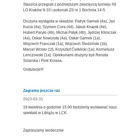
Staszica przegrali z późniejszym zwycięzcą turnieju XII
LO Kraków 9-10 i pokonali ZS nr 1 Bochnia 14-5.
Drużyna wystąpiła w składzie: Patryk Garnek (4a), Jan
Kucia (4a), Szymon Cora (4d), Jakub Knapik (4e),
Hubert Paryło (4b), Michał Patyk (4b), Jędrzej Klimczak
(4a), Oskar Noworyta (4a), Oskar Garnek (1a),
Wojciech Franczak (1a), Wojciech Śledziński (1b),
Marcel Wcisło (1f), Krzysztof Ćwiklicki (1a), Korneliusz
Lenczowski (1a). Opiekunami drużyny byli Renata
Solarska i Piotr Kolasa.
Gratulacje!!!
Zagramy jeszcze raz
2023-03-31
19 kwietnia o godzinie 15.00 będziemy wystawiać nasz
spektakl w Libiążu w LCK.
Zapraszamy serdecznie