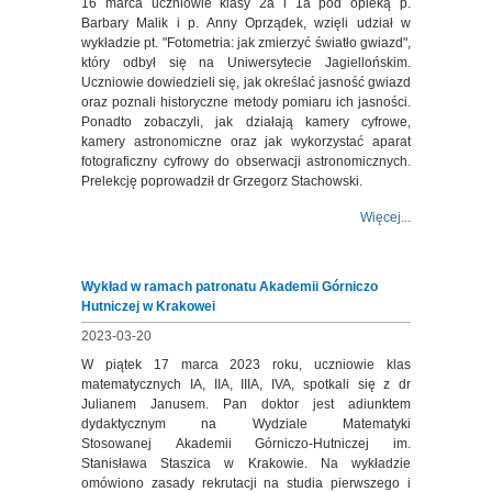
16 marca uczniowie klasy 2a i 1a pod opieką p.
Barbary Malik i p. Anny Oprządek, wzięli udział w
wykładzie pt. "Fotometria: jak zmierzyć światło gwiazd",
który odbył się na Uniwersytecie Jagiellońskim.
Uczniowie dowiedzieli się, jak określać jasność gwiazd
oraz poznali historyczne metody pomiaru ich jasności.
Ponadto zobaczyli, jak działają kamery cyfrowe,
kamery astronomiczne oraz jak wykorzystać aparat
fotograficzny cyfrowy do obserwacji astronomicznych.
Prelekcję poprowadził dr Grzegorz Stachowski.
Więcej...
Wykład w ramach patronatu Akademii Górniczo
Hutniczej w Krakowei
2023-03-20
W piątek 17 marca 2023 roku, uczniowie klas
matematycznych IA, IIA, IIIA, IVA, spotkali się z dr
Julianem Janusem. Pan doktor jest adiunktem
dydaktycznym na Wydziale Matematyki
Stosowanej Akademii Górniczo-Hutniczej im.
Stanisława Staszica w Krakowie. Na wykładzie
omówiono zasady rekrutacji na studia pierwszego i