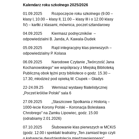
Kalendarz roku szkolnego 2025/2026
01.09.2025 Rozpoczęcie roku szkolnego (9.00 –
klasy I, 10.00 – klasy II, 11.00 – klasy III i o 12.00 klasy
IV) – kartki z klasami, mównica, poczet sztandarowy
04.09.2025 Kiermasz podręczników –
odpowiedzialni B. Janda, A. Kawala-Dudek
05.09.2025 Rajd integracyjny klas pierwszych –
odpowiedzialny P. Kolasa
06.09.2025 Narodowe Czytanie „Twórczość Jana
Kochanowskiego” we współpracy z Miejską Biblioteką
Publiczną obok tężni przy bibliotece o godz. 15.30 –
17.30, młodzież pod opieką M. Ciupek – Gładys
22-24.09.25 Wernisaż wystawy filatelistycznej
„Poczet królów Polski” sala 6
27.09.2025 „Staszicowe Spotkania z Historią –
1000-lecie Korony Polski – Koronacja Bolesława
Chrobrego” na Zamku Lipowiec, godz. 15.00
(odrabiamy 2.01.2026)
07.10.2025 Ślubowanie klas pierwszych w MCKiS
(godz. 12.00 i spektakl teatralny „Ten zamiast tego czyli
o kabarecie dwudziestolecia międzywojennego”