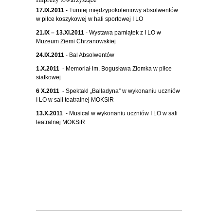
17.IX.2011
- Turniej międzypokoleniowy absolwentów
w piłce koszykowej w hali sportowej I LO
21.IX – 13.XI.2011
- Wystawa pamiątek z I LO w
Muzeum Ziemi Chrzanowskiej
24.IX.2011
- Bal Absolwentów
1.X.2011
- Memoriał im. Bogusława Ziomka w piłce
siatkowej
6 X.2011
- Spektakl „Balladyna” w wykonaniu uczniów
I LO w sali teatralnej MOKSiR
13.X.2011
- Musical w wykonaniu uczniów I LO w sali
teatralnej MOKSiR