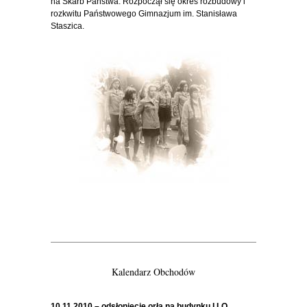
na Skarb Państwa. Rozpoczął się okres rozbudowy i
rozkwitu Państwowego Gimnazjum im. Stanisława
Staszica.
Kalendarz Obchodów
10.11.2010 – odsłonięcie orła na budynku I LO