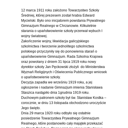
12 marca 1911 roku założono Towarzystwo Szkoły
Średniej, której prezesem został hrabia Edward
Mycielski. Było ono inicjatorem powstania Prywatnego
Gimnazjum Realnego w Chrzanowie. Kilkuletnie
starania o upaństwowienie szkoły przerwał wybuch I
wojny światowej.
Zakończenie wojny, likwidacja galicyjskiego
szkolnictwa i tworzenie jednolitego szkolnictwa
polskiego przyczyniły się do ponowienia starań o
upaństwowienie Gimnazjum. Rada Szkolna Krajowa
oraz powołany z dniem 31 lipca 1919 roku nowy
dyrektor szkoły Jan Pęckowski złożyli do Ministerstwa
Wyznań Religijnych i Oświecenia Publicznego wniosek
o upaństwowienie szkoły.
Decyzja zapadła we wrześniu 1919 roku, a jej
ogłoszenie i nadanie Gimnazjum imienia Stanisława
Staszica nastąpiło dnia 1grudnia 1919 roku.
Duchowym patronem szkoły był św. Stanisław Kostka –
corocznie, w dniu 13 listopada obchodzono uroczyście
Jego święto.
Dnia 29 marca 1920 roku odbyło się ostatnie
posiedzenie Towarzystwa Prywatnego Gimnazjum
Realnego, które postanowiło cały majątek przekazać