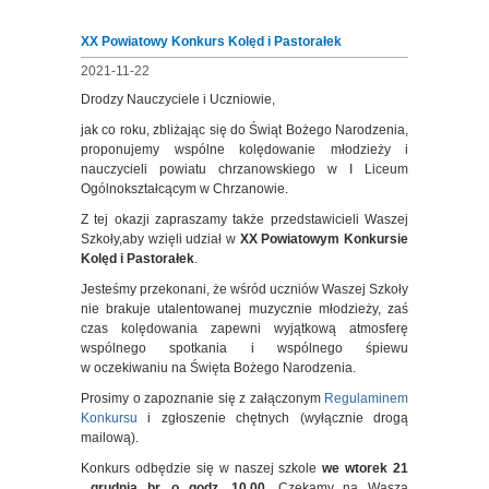
XX Powiatowy Konkurs Kolęd i Pastorałek
2021-11-22
Drodzy Nauczyciele i Uczniowie,
jak co roku, zbliżając się do Świąt Bożego Narodzenia,
proponujemy wspólne kolędowanie młodzieży i
nauczycieli powiatu chrzanowskiego w I Liceum
Ogólnokształcącym w Chrzanowie.
Z tej okazji zapraszamy także przedstawicieli Waszej
Szkoły,aby wzięli udział w
XX Powiatowym Konkursie
Kolęd i Pastorałek
.
Jesteśmy przekonani, że wśród uczniów Waszej Szkoły
nie brakuje utalentowanej muzycznie młodzieży, zaś
czas kolędowania zapewni wyjątkową atmosferę
wspólnego spotkania i wspólnego śpiewu
w oczekiwaniu na Święta Bożego Narodzenia.
Prosimy o zapoznanie się z załączonym
Regulaminem
Konkursu
i zgłoszenie chętnych (wyłącznie drogą
mailową).
Konkurs odbędzie się w naszej szkole
we wtorek 21
grudnia br. o godz. 10.00
. Czekamy na Waszą