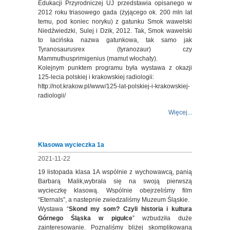
Edukacji Przyrodniczej UJ przedstawia opisanego w
2012 roku triasowego gada (żyjącego ok. 200 mln lat
temu, pod koniec noryku) z gatunku Smok wawelski
Niedźwiedzki, Sulej i Dzik, 2012. Tak, Smok wawelski
to łacińska nazwa gatunkowa, tak samo jak
Tyranosaurusrex (tyranozaur) czy
Mammuthusprimigenius (mamut włochaty).
Kolejnym punktem programu była wystawa z okazji
125-lecia polskiej i krakowskiej radiologii:
http://not.krakow.pl/www/125-lat-polskiej-i-krakowskiej-
radiologii/
Więcej...
Klasowa wycieczka 1a
2021-11-22
19 listopada klasa 1A wspólnie z wychowawcą, panią
Barbarą Malik,wybrała się na swoją pierwszą
wycieczkę klasową. Wspólnie obejrzeliśmy film
“Eternals”, a nastepnie zwiedzaliśmy Muzeum Śląskie.
Wystawa “
Skond my som? Czyli historia i kultura
Górnego Śląska w pigułce
” wzbudziła duże
zainteresowanie. Poznaliśmy bliżej skomplikowaną