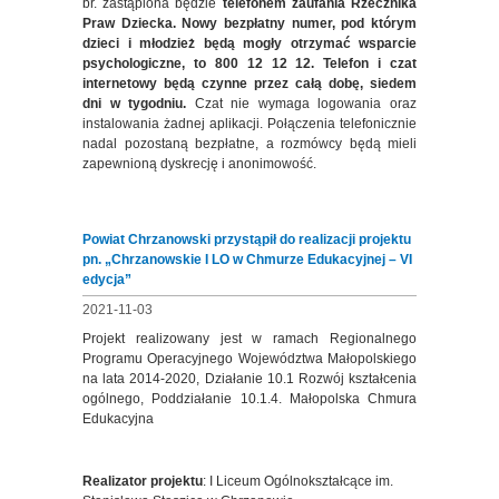
br. zastąpiona będzie
telefonem zaufania Rzecznika
Praw Dziecka.
Nowy bezpłatny numer, pod którym
dzieci i młodzież będą mogły otrzymać wsparcie
psychologiczne, to
800 12 12 12.
Telefon i czat
internetowy będą czynne przez całą dobę, siedem
dni w tygodniu.
Czat nie wymaga logowania oraz
instalowania żadnej aplikacji. Połączenia telefonicznie
nadal pozostaną bezpłatne, a rozmówcy będą mieli
zapewnioną dyskrecję i anonimowość.
Powiat Chrzanowski przystąpił do realizacji projektu
pn. „Chrzanowskie I LO w Chmurze Edukacyjnej – VI
edycja”
2021-11-03
Projekt realizowany jest w ramach Regionalnego
Programu Operacyjnego Województwa Małopolskiego
na lata 2014-2020, Działanie 10.1 Rozwój kształcenia
ogólnego, Poddziałanie 10.1.4. Małopolska Chmura
Edukacyjna
Realizator projektu
: I Liceum Ogólnokształcące im.