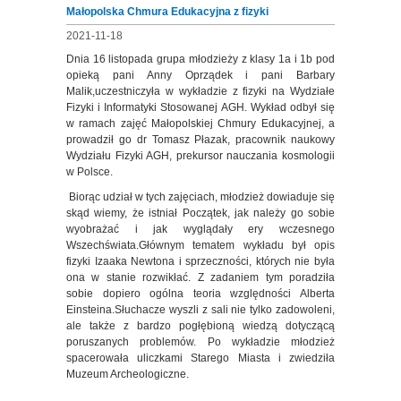
Małopolska Chmura Edukacyjna z fizyki
2021-11-18
Dnia 16 listopada grupa młodzieży z klasy 1a i 1b pod
opieką pani Anny Oprządek i pani Barbary
Malik,uczestniczyła w wykładzie z fizyki na Wydziałe
Fizyki i Informatyki Stosowanej AGH. Wykład odbył się
w ramach zajęć Małopolskiej Chmury Edukacyjnej, a
prowadził go dr Tomasz Płazak, pracownik naukowy
Wydziału Fizyki AGH, prekursor nauczania kosmologii
w Polsce.
Biorąc udział w tych zajęciach, młodzież dowiaduje się
skąd wiemy, że istniał Początek, jak należy go sobie
wyobrażać i jak wyglądały ery wczesnego
Wszechświata.Głównym tematem wykładu był opis
fizyki Izaaka Newtona i sprzeczności, których nie była
ona w stanie rozwikłać. Z zadaniem tym poradziła
sobie dopiero ogólna teoria względności Alberta
Einsteina.Słuchacze wyszli z sali nie tylko zadowoleni,
ale także z bardzo pogłębioną wiedzą dotyczącą
poruszanych problemów. Po wykładzie młodzież
spacerowała uliczkami Starego Miasta i zwiedziła
Muzeum Archeologiczne.