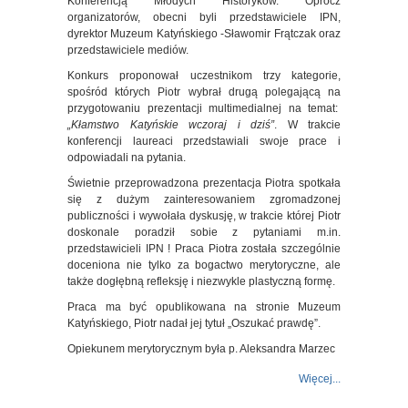
Konferencją Młodych Historyków. Oprócz
organizatorów, obecni byli przedstawiciele IPN,
dyrektor Muzeum Katyńskiego -Sławomir Frątczak oraz
przedstawiciele mediów.
Konkurs proponował uczestnikom trzy kategorie,
spośród których Piotr wybrał drugą polegającą na
przygotowaniu prezentacji multimedialnej na temat:
„Kłamstwo Katyńskie wczoraj i dziś”
. W trakcie
konferencji laureaci przedstawiali swoje prace i
odpowiadali na pytania.
Świetnie przeprowadzona prezentacja Piotra spotkała
się z dużym zainteresowaniem zgromadzonej
publiczności i wywołała dyskusję, w trakcie której Piotr
doskonale poradził sobie z pytaniami m.in.
przedstawicieli IPN ! Praca Piotra została szczególnie
doceniona nie tylko za bogactwo merytoryczne, ale
także dogłębną refleksję i niezwykle plastyczną formę.
Praca ma być opublikowana na stronie Muzeum
Katyńskiego, Piotr nadał jej tytuł „Oszukać prawdę”.
Opiekunem merytorycznym była p. Aleksandra Marzec
Więcej...