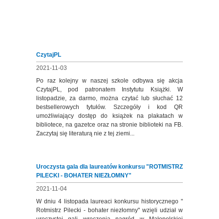
CzytajPL
2021-11-03
Po raz kolejny w naszej szkole odbywa się akcja
CzytajPL, pod patronatem Instytutu Książki. W
listopadzie, za darmo, można czytać lub słuchać 12
bestsellerowych tytułów. Szczegóły i kod QR
umożliwiający dostęp do książek na plakatach w
bibliotece, na gazetce oraz na stronie biblioteki na FB.
Zaczytaj się literaturą nie z tej ziemi...
Uroczysta gala dla laureatów konkursu "ROTMISTRZ
PILECKI - BOHATER NIEZŁOMNY"
2021-11-04
W dniu 4 listopada laureaci konkursu historycznego "
Rotmistrz Pilecki - bohater niezłomny" wzięli udział w