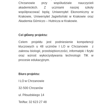
Chrzanowie przy współudziale nauczycieli
akademickich. Z uczniami naszej szkoły
współpracować będą: Uniwersytet Ekonomiczny w
Krakowie, Uniwersytet Jagielloński w Krakowie oraz
Akademia Górniczo – Hutnicza w Krakowie.
Cel główny projektu:
Celem projektu jest podniesienie kompetencji
kluczowych u 48 uczniów I LO w Chrzanowie z
zakresu biologii, przedsiębiorczości, informatyki i fizyki
oraz wzrost wykorzystywania technologii TIK w
procesie edukacyjnym.
Biuro projektu:
I LO w Chrzanowie
32-500 Chrzanów
ul. Piłsudskiego 14
Tel/fax: 32 623 27 48