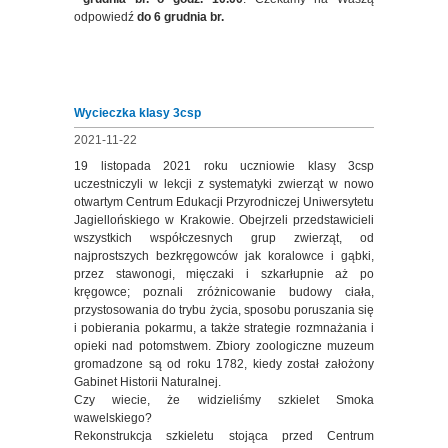
odpowiedź
do 6 grudnia br.
Wycieczka klasy 3csp
2021-11-22
19 listopada 2021 roku uczniowie klasy 3csp
uczestniczyli w lekcji z systematyki zwierząt w nowo
otwartym Centrum Edukacji Przyrodniczej Uniwersytetu
Jagiellońskiego w Krakowie. Obejrzeli przedstawicieli
wszystkich współczesnych grup zwierząt, od
najprostszych bezkręgowców jak koralowce i gąbki,
przez stawonogi, mięczaki i szkarłupnie aż po
kręgowce; poznali zróżnicowanie budowy ciała,
przystosowania do trybu życia, sposobu poruszania się
i pobierania pokarmu, a także strategie rozmnażania i
opieki nad potomstwem. Zbiory zoologiczne muzeum
gromadzone są od roku 1782, kiedy został założony
Gabinet Historii Naturalnej.
Czy wiecie, że widzieliśmy szkielet Smoka
wawelskiego?
Rekonstrukcja szkieletu stojąca przed Centrum