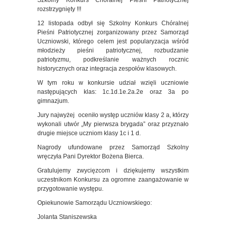
Szkolny Konkurs Chóralnej Pieśni Patriotycznej
rozstrzygnięty !!!
12 listopada odbył się Szkolny Konkurs Chóralnej
Pieśni Patriotycznej zorganizowany przez Samorząd
Uczniowski, którego celem jest popularyzacja wśród
młodzieży pieśni patriotycznej, rozbudzanie
patriotyzmu, podkreślanie ważnych rocznic
historycznych oraz integracja zespołów klasowych.
W tym roku w konkursie udział wzięli uczniowie
następujących klas: 1c.1d.1e.2a.2e oraz 3a po
gimnazjum.
Jury najwyżej oceniło występ uczniów klasy 2 a, którzy
wykonali utwór „My pierwsza brygada” oraz przyznało
drugie miejsce uczniom klasy 1c i 1 d.
Nagrody ufundowane przez Samorząd Szkolny
wręczyła Pani Dyrektor Bożena Bierca.
Gratulujemy zwycięzcom i dziękujemy wszystkim
uczestnikom Konkursu za ogromne zaangażowanie w
przygotowanie występu.
Opiekunowie Samorządu Uczniowskiego:
Jolanta Staniszewska