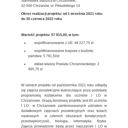
Stanisława Staszica w Chrzanowie,
32-500 Chrzanów, ul. Piłsudskiego 14
Okres realizacji projektu: od 1 września 2021
roku
do 30 czerwca 2022 roku
Wartość projektu: 57 915,00, w tym:
współfinansowanie z UE: 49 227,75 zł
współfinansowanie krajowe z budżetu
państwa: 5 791,50zł
wkład własny Powiatu Chrzanowskiego: 2
895,75 zł
W ramach projektu od października 2021 roku odbędą
się zajęcia pozalekcyjne wykraczające poza podstawę
programową kształcenia dla uczniów I LO w
Chrzanowie. Grupą docelową projektu jest 60 uczniów
I LO w Chrzanowie zainteresowanych udziałem w
dodatkowych zajęciach pozalekcyjnych oraz kołach
naukowych w czterech obszarach tematycznych:
przedsiębiorczość, biologia, informatyka, fizyka.
Zajęcia prowadzone będą przez nauczycieli I LO w