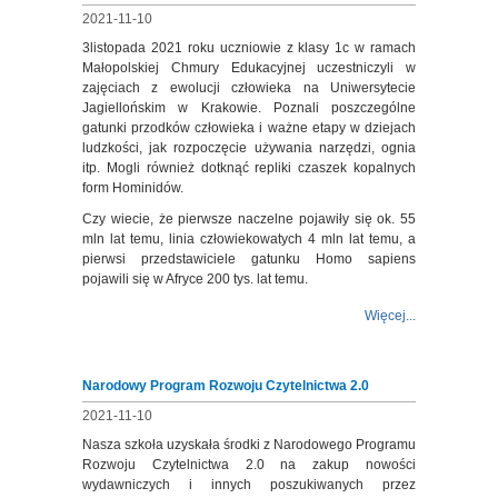
2021-11-10
3
listopada 2021 roku uczniowie z klasy 1c w ramach
Małopolskiej Chmury Edukacyjnej uczestniczyli w
zajęciach z ewolucji człowieka na Uniwersytecie
Jagiellońskim w Krakowie. Poznali poszczególne
gatunki przodków człowieka i ważne etapy w dziejach
ludzkości, jak rozpoczęcie używania narzędzi, ognia
itp. Mogli również dotknąć repliki czaszek kopalnych
form Hominidów.
Czy wiecie, że pierwsze naczelne pojawiły się ok. 55
mln lat temu, linia człowiekowatych 4 mln lat temu, a
pierwsi przedstawiciele gatunku Homo sapiens
pojawili się w Afryce 200 tys. lat temu.
Więcej...
Narodowy Program Rozwoju Czytelnictwa 2.0
2021-11-10
Nasza szkoła uzyskała środki z Narodowego Programu
Rozwoju Czytelnictwa 2.0 na zakup nowości
wydawniczych i innych poszukiwanych przez