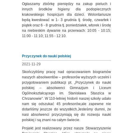
Ogłaszamy zbiórkę pieniędzy na zakup pieluch i
innych środków higieny dla podopiecznych
krakowskiego hospicjum dla dzieci. Wolontariusze
będą kwestować w 1- 3 grudnia tj. środę, czwartek i
piątek oraz 6 - 8 grudnia tj. poniedziałek, wtorek i środę
na niebieskim dywanie na przerwach: 10:05 - 10:15;
11:00 - 11:10; 11:55 - 12:10.
Przyczynek do nauki polskiej
2021-11-29
Skończyliśmy pracę nad opracowaniem biogramów
naszych absolwentów – profesorów wyższych uczelni i
przygotowaniem publikacji pt. „Przyczynek do nauki
polskiej – absolwenci Gimnazjum i Liceum
Ogólnokształcącego im. Stanisława Staszica w
Chrzanowie”. W 110-letniej historii naszej szkoły udało
nam się odszukać 45 profesorów,ale zapewne nie
dotarliśmy jeszcze do wszystkich.Jesteśmy dumni, że
nasi absolwenci przyczyniają się do rozwoju nauki
polskiej i są znani na całym świecie.
Projekt jest realizowany przez nasze Stowarzyszenie