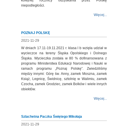
kolejnej rocznicy odzyskania przez Polskę
niepodległości.
Więcej...
POZNAJ POLSKĘ
2021-11-29
W dniach 17.11-19.11.2021 r. klasa I b wzięła udział w
wycieczce na tereny Śląska Opolskiego i Dolnego
Śląska. Wycieczka została w 80 % dofinansowana z
programu Ministerstwa Edukacji Narodowej i Nauki w
ramach programu „Poznaj Polskę”. Zwiedziliśmy
między innymi: Górę św. Anny, zamek Moszna, zamek
Książ, Legnicę, Świdnicę, sztolnię w Walimiu, zamek
Czocha, zamek Grodziec, zamek Bolków i wiele innych
obiektów.
Więcej...
Szlachetna Paczka Świętego Mikołaja
2021-11-29