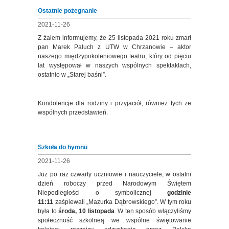
Ostatnie pożegnanie
2021-11-26
Z żalem informujemy, że 25 listopada 2021 roku zmarł
pan Marek Paluch z UTW w Chrzanowie – aktor
naszego międzypokoleniowego teatru, który od pięciu
lat występował w naszych wspólnych spektaklach,
ostatnio w „Starej baśni”.
Kondolencje dla rodziny i przyjaciół, również tych ze
wspólnych przedstawień.
Szkoła do hymnu
2021-11-26
Już po raz czwarty uczniowie i nauczyciele, w ostatni
dzień roboczy przed Narodowym Świętem
Niepodległości o symbolicznej
godzinie
11:11
zaśpiewali „Mazurka Dąbrowskiego”. W tym roku
była to
środa, 10 listopada
. W ten sposób włączyliśmy
społeczność szkolneą we wspólne świętowanie