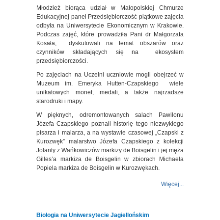
Młodzież biorąca udział w Małopolskiej Chmurze
Edukacyjnej panel Przedsiębiorczość piątkowe zajęcia
odbyła na Uniwersytecie Ekonomicznym w Krakowie.
Podczas zajęć, które prowadziła Pani dr Małgorzata
Kosała, dyskutowali na temat obszarów oraz
czynników składających się na ekosystem
przedsiębiorczości.
Po zajęciach na Uczelni uczniowie mogli obejrzeć w
Muzeum im. Emeryka Hutten-Czapskiego wiele
unikatowych monet, medali, a także najrzadsze
starodruki i mapy.
W pięknych, odremontowanych salach Pawilonu
Józefa Czapskiego poznali historię tego niezwykłego
pisarza i malarza, a na wystawie czasowej „Czapski z
Kurozwęk” malarstwo Józefa Czapskiego z kolekcji
Jolanty z Wańkowiczów markizy de Boisgelin i jej męża
Gilles’a markiza de Boisgelin w zbiorach Michaela
Popiela markiza de Boisgelin w Kurozwękach.
Więcej...
Biologia na Uniwersytecie Jagiellońskim