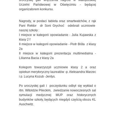
uroczystej gali wręczenia nagród w Małopolskiej
Uczelni Państwowej w Oświęcimiu - będącej
organizatorem konkursu.
Nagrody, w postaci tableta oraz smartwatchów, z rąk
Pani Rektor dr Soni Grychoć odebrali uczniowie
naszej szkoły :
I miejsce w kategorii opowiadanie - Julia Kujawska z
klasy 2 f
II miejsce w kategorii opowiadanie - Piotr Biśta z klasy
2a
II miejsce w kategorii prezentacja multimedialna -
Lilianna Bacia z klasy 2a
Kolegom towarzyszyli uczniowie klasy 2 a oraz
opiekun merytoryczny laureatów -p. Aleksandra Marzec
i p. Lucyna Kozub -Jentys.
Po uroczystej gali i poczęstunku odbył się wykład o
rtm. Witoldzie Pileckim, zwiedzanie nowoczesnych sal
symulacji medycznej MUP oraz historycznych
budynków szkoły, będących niegdyś częścią obozu KL
Auschwitz.