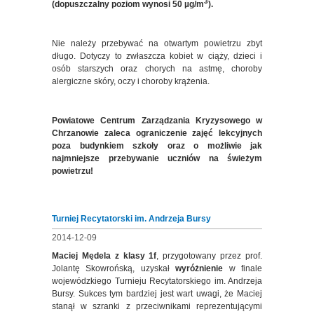
3
(dopuszczalny poziom wynosi 50 µg/m
).
Nie należy przebywać na otwartym powietrzu zbyt
długo. Dotyczy to zwłaszcza kobiet w ciąży, dzieci i
osób starszych oraz chorych na astmę, choroby
alergiczne skóry, oczy i choroby krążenia.
Powiatowe Centrum Zarządzania Kryzysowego w
Chrzanowie zaleca ograniczenie zajęć lekcyjnych
poza budynkiem szkoły oraz o możliwie jak
najmniejsze przebywanie uczniów na świeżym
powietrzu!
Turniej Recytatorski im. Andrzeja Bursy
2014-12-09
Maciej Mędela z klasy 1f
, przygotowany przez prof.
Jolantę Skowrońską, uzyskał
wyróżnienie
w finale
wojewódzkiego Turnieju Recytatorskiego im. Andrzeja
Bursy. Sukces tym bardziej jest wart uwagi, że Maciej
stanął w szranki z przeciwnikami reprezentującymi