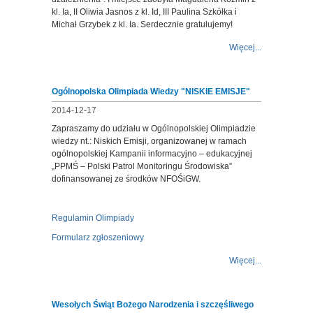
kl. Ia, II Oliwia Jasnos z kl. Id, III Paulina Szkółka i
Michał Grzybek z kl. Ia. Serdecznie gratulujemy!
Więcej...
Ogólnopolska Olimpiada Wiedzy "NISKIE EMISJE"
2014-12-17
Zapraszamy do udziału w Ogólnopolskiej Olimpiadzie
wiedzy nt.: Niskich Emisji, organizowanej w ramach
ogólnopolskiej Kampanii informacyjno – edukacyjnej
„PPMŚ – Polski Patrol Monitoringu Środowiska”
dofinansowanej ze środków NFOŚiGW.
Regulamin Olimpiady
Formularz zgłoszeniowy
Więcej...
Wesołych Świąt Bożego Narodzenia i szczęśliwego