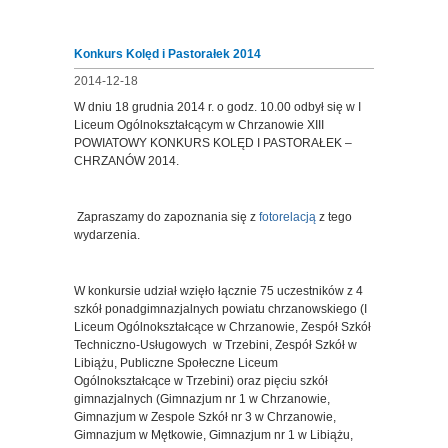
Konkurs Kolęd i Pastorałek 2014
2014-12-18
W dniu 18 grudnia 2014 r. o godz. 10.00 odbył się w I
Liceum Ogólnokształcącym w Chrzanowie XIII
POWIATOWY KONKURS KOLĘD I PASTORAŁEK –
CHRZANÓW 2014.
Zapraszamy do zapoznania się z
fotorelacją
z tego
wydarzenia.
W konkursie udział wzięło łącznie 75 uczestników z 4
szkół ponadgimnazjalnych powiatu chrzanowskiego (I
Liceum Ogólnokształcące w Chrzanowie, Zespół Szkół
Techniczno-Usługowych w Trzebini, Zespół Szkół w
Libiążu, Publiczne Społeczne Liceum
Ogólnokształcące w Trzebini) oraz pięciu szkół
gimnazjalnych (Gimnazjum nr 1 w Chrzanowie,
Gimnazjum w Zespole Szkół nr 3 w Chrzanowie,
Gimnazjum w Mętkowie, Gimnazjum nr 1 w Libiążu,