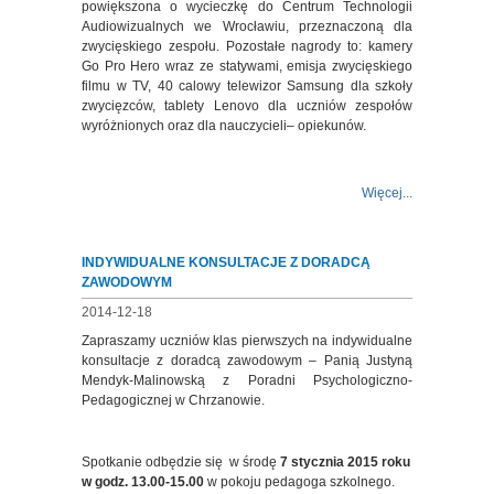
powiększona o wycieczkę do Centrum Technologii
Audiowizualnych we Wrocławiu, przeznaczoną dla
zwycięskiego zespołu. Pozostałe nagrody to: kamery
Go Pro Hero wraz ze statywami, emisja zwycięskiego
filmu w TV, 40 calowy telewizor Samsung dla szkoły
zwycięzców, tablety Lenovo dla uczniów zespołów
wyróżnionych oraz dla nauczycieli– opiekunów.
Więcej...
INDYWIDUALNE KONSULTACJE Z DORADCĄ
ZAWODOWYM
2014-12-18
Zapraszamy uczniów klas pierwszych na indywidualne
konsultacje z doradcą zawodowym – Panią Justyną
Mendyk-Malinowską z Poradni Psychologiczno-
Pedagogicznej w Chrzanowie.
Spotkanie odbędzie się w środę
7 stycznia 2015 roku
w godz. 13.00-15.00
w pokoju pedagoga szkolnego.