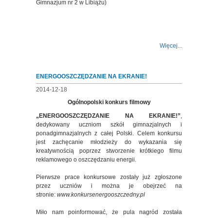
Gimnazjum nr 2 w Libiążu)
Więcej...
ENERGOOSZCZĘDZANIE NA EKRANIE!
2014-12-18
Ogólnopolski konkurs filmowy
„ENERGOOSZCZĘDZANIE NA EKRANIE!”
,
dedykowany uczniom szkół gimnazjalnych i
ponadgimnazjalnych z całej Polski. Celem konkursu
jest zachęcanie młodzieży do wykazania się
kreatywnością poprzez stworzenie krótkiego filmu
reklamowego o oszczędzaniu energii.
Pierwsze prace konkursowe zostały już zgłoszone
przez uczniów i można je obejrzeć na
stronie:
www.konkursenergooszczedny.pl
Miło nam poinformować, że pula nagród została