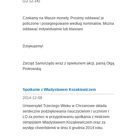
(12.12.14).
Czekamy na Wasze monety. Prosimy oddawać je
policzone i posegregowane według nominałów. Można
oddawać indywidualnie lub klasowo.
Dziękujemy!
Zarząd Samorządu wraz z opiekunem akcji, panią Olgą
Piotrowską.
Spotkanie z Władysławem Kozakiewiczem
2014-12-08
Uniwersytet Trzeciego Wieku w Chrzanowe składa
serdeczne podziękowania nauczycielom i uczniom I
LO za pomoc w przygotowaniu spotkania z mistrzem
olimpijskim Władysławem Kozakiewiczem oraz za
występ cheerliderek w dniu 4 grudnia 2014 roku.