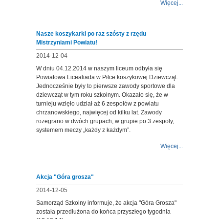
Więcej...
Nasze koszykarki po raz szósty z rzędu
Mistrzyniami Powiatu!
2014-12-04
W dniu 04.12.2014 w naszym liceum odbyła się
Powiatowa Licealiada w Piłce koszykowej Dziewcząt.
Jednocześnie były to pierwsze zawody sportowe dla
dziewcząt w tym roku szkolnym. Okazało się, że w
turnieju wzięło udział aż 6 zespołów z powiatu
chrzanowskiego, najwięcej od kilku lat. Zawody
rozegrano w dwóch grupach, w grupie po 3 zespoły,
systemem meczy „każdy z każdym”.
Więcej...
Akcja "Góra grosza"
2014-12-05
Samorząd Szkolny informuje, że akcja "Góra Grosza"
została przedłużona do końca przyszłego tygodnia