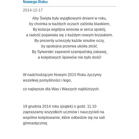
Nowego Roku
2014-12-17
Aby Święta były wyjątkowymi dniami w roku,
by choinka w każdych oczach zalśniła blaskiem,
By kolacja wigilijna wniosła w serca spokój,
a radość pojawiała się z każdym nowym brzaskiem.
By prezenty ucieszyły każde smutne oczy,
by spokojna przerwa ukoiła złość.
By Sylwester zapewnił szampańską zabawę,
a kolędowych śpiewów nie było dość!
W nadchodzącym Nowym 2015 Roku życzymy
wszelkiej pomyślności i tego,
co najlepsze dla Was i Waszych najbliższych.
19 grudnia 2014 roku (piątek) o godz. 11.10
zapraszamy wszystkich uczniów i nauczycieli na
wspólne kolędowanie, które odbedzie się na sali
gimnastycznej.