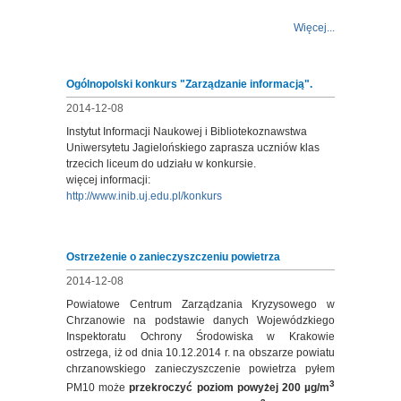
Więcej...
Ogólnopolski konkurs "Zarządzanie informacją".
2014-12-08
Instytut Informacji Naukowej i Bibliotekoznawstwa
Uniwersytetu Jagielońskiego zaprasza uczniów klas
trzecich liceum do udziału w konkursie.
więcej informacji:
http://www.inib.uj.edu.pl/konkurs
Ostrzeżenie o zanieczyszczeniu powietrza
2014-12-08
Powiatowe Centrum Zarządzania Kryzysowego w
Chrzanowie na podstawie danych Wojewódzkiego
Inspektoratu Ochrony Środowiska w Krakowie
ostrzega, iż od dnia 10.12.2014 r. na obszarze powiatu
chrzanowskiego zanieczyszczenie powietrza pyłem
3
PM10 może
przekroczyć poziom powyżej 200 µg/m