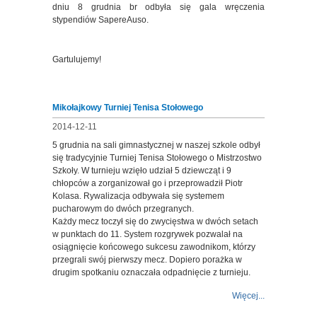
dniu 8 grudnia br odbyła się gala wręczenia
stypendiów SapereAuso.
Gartulujemy!
Mikołajkowy Turniej Tenisa Stołowego
2014-12-11
5 grudnia na sali gimnastycznej w naszej szkole odbył
się tradycyjnie Turniej Tenisa Stołowego o Mistrzostwo
Szkoły. W turnieju wzięło udział 5 dziewcząt i 9
chłopców a zorganizował go i przeprowadził Piotr
Kolasa. Rywalizacja odbywała się
systemem
pucharowym do dwóch przegranych.
Każdy mecz toczył się do zwycięstwa w dwóch setach
w punktach do 11. System rozgrywek pozwalał na
osiągnięcie końcowego sukcesu zawodnikom, którzy
przegrali swój pierwszy mecz. Dopiero porażka w
drugim spotkaniu oznaczała odpadnięcie z turnieju.
Więcej...