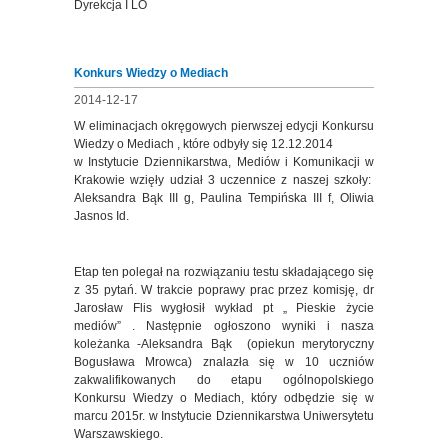
Dyrekcja I LO
Konkurs Wiedzy o Mediach
2014-12-17
W eliminacjach okręgowych pierwszej edycji Konkursu
Wiedzy o Mediach , które odbyły się 12.12.2014
w Instytucie Dziennikarstwa, Mediów i Komunikacji w
Krakowie wzięły udział 3 uczennice z naszej szkoły:
Aleksandra Bąk III g, Paulina Tempińska III f, Oliwia
Jasnos Id.
Etap ten polegał na rozwiązaniu testu składającego się
z 35 pytań. W trakcie poprawy prac przez komisję, dr
Jarosław Flis wygłosił wykład pt „ Pieskie życie
mediów” . Następnie ogłoszono wyniki i nasza
koleżanka -Aleksandra Bąk (opiekun merytoryczny
Bogusława Mrowca) znalazła się w 10 uczniów
zakwalifikowanych do etapu ogólnopolskiego
Konkursu Wiedzy o Mediach, który odbędzie się w
marcu 2015r. w Instytucie Dziennikarstwa Uniwersytetu
Warszawskiego.