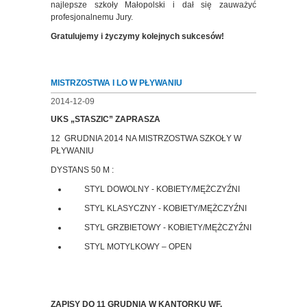
najlepsze szkoły Małopolski i dał się zauważyć
profesjonalnemu Jury.
Gratulujemy i życzymy kolejnych sukcesów!
MISTRZOSTWA I LO W PŁYWANIU
2014-12-09
UKS „STASZIC” ZAPRASZA
12 GRUDNIA 2014 NA MISTRZOSTWA SZKOŁY W
PŁYWANIU
DYSTANS 50 M :
STYL DOWOLNY - KOBIETY/MĘŻCZYŹNI
STYL KLASYCZNY - KOBIETY/MĘŻCZYŹNI
STYL GRZBIETOWY - KOBIETY/MĘŻCZYŹNI
STYL MOTYLKOWY – OPEN
ZAPISY DO 11 GRUDNIA W KANTORKU WF.