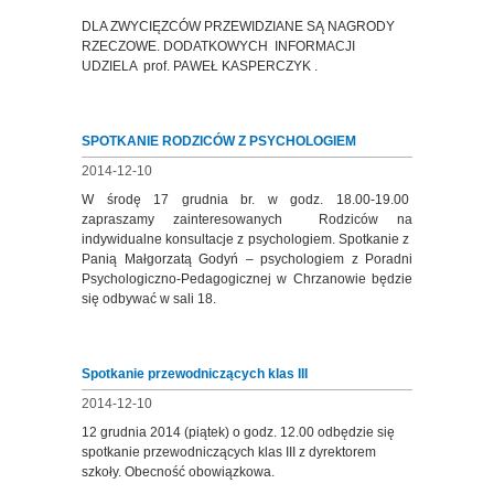
DLA ZWYCIĘZCÓW PRZEWIDZIANE SĄ NAGRODY
RZECZOWE. DODATKOWYCH INFORMACJI
UDZIELA prof. PAWEŁ KASPERCZYK .
SPOTKANIE RODZICÓW Z PSYCHOLOGIEM
2014-12-10
W środę 17 grudnia br. w godz. 18.00-19.00
zapraszamy zainteresowanych Rodziców na
indywidualne konsultacje z psychologiem. Spotkanie z
Panią Małgorzatą Godyń – psychologiem z Poradni
Psychologiczno-Pedagogicznej w Chrzanowie będzie
się odbywać w sali 18.
Spotkanie przewodniczących klas III
2014-12-10
12 grudnia 2014 (piątek) o godz. 12.00 odbędzie się
spotkanie przewodniczących klas III z dyrektorem
szkoły. Obecność obowiązkowa.