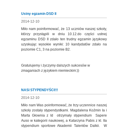
Ustny egzamin DSD II
2014-12-10
Miło nam poinformować, że 13 uczniów naszej szkoły,
którzy przystąpili w dniu 10.12.do części ustnej
egzaminu DSD II zdało ten trudny egzamin językowy
uzyskując wysokie wyniki: 10 kandydatów zdało na
poziomie C1, 3 na poziomie B2.
Gratulujemy i życzymy dalszych sukcesów w
zmaganiach z językiem niemieckim:))
NASI STYPENDYŚCI!!!
2014-12-10
Miło nam Was poinformować, że trzy uczennice naszej
szkoły zostały stypendystkami. Magdalena Koźmin Ia i
Marta Głownia z Id otrzymały stypendium Sapere
Auso w kategorii naukowej, a Katarzyna Pabis z kl. IIa
stypendium sportowe Akademii Talentów Dalkii. W