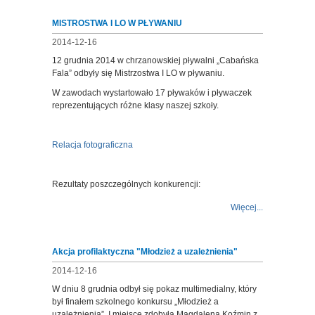
MISTROSTWA I LO W PŁYWANIU
2014-12-16
12 grudnia 2014 w chrzanowskiej pływalni „Cabańska
Fala” odbyły się Mistrzostwa I LO w pływaniu.
W zawodach wystartowało 17 pływaków i pływaczek
reprezentujących różne klasy naszej szkoły.
Relacja fotograficzna
Rezultaty poszczególnych konkurencji:
Więcej...
Akcja profilaktyczna "Młodzież a uzależnienia"
2014-12-16
W dniu 8 grudnia odbył się pokaz multimedialny, który
był finałem szkolnego konkursu „Młodzież a
uzależnienia”. I miejsce zdobyła Magdalena Koźmin z