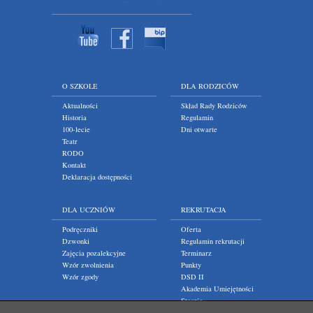
O SZKOLE
DLA RODZICÓW
Aktualności
Skład Rady Rodziców
Historia
Regulamin
100-lecie
Dni otwarte
Teatr
RODO
Kontakt
Deklaracja dostępności
DLA UCZNIÓW
REKRUTACJA
Podręczniki
Oferta
Dzwonki
Regulamin rekrutacji
Zajęcia pozalekcyjne
Terminarz
Wzór zwolnienia
Punkty
Wzór zgody
DSD II
Akademia Umiejętności
Staszic