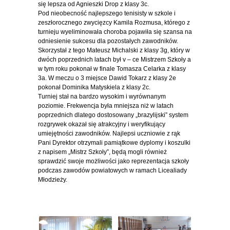
się lepsza od Agnieszki Drop z klasy 3c.
Pod nieobecność najlepszego tenisisty w szkole i
zeszłorocznego zwycięzcy Kamila Rozmusa, którego z
turnieju wyeliminowała choroba pojawiła się szansa na
odniesienie sukcesu dla pozostałych zawodników.
Skorzystał z tego Mateusz Michalski z klasy 3g, który w
dwóch poprzednich latach był v – ce Mistrzem Szkoły a
w tym roku pokonał w finale Tomasza Celarka z klasy
3a. W meczu o 3 miejsce Dawid Tokarz z klasy 2e
pokonał Dominika Matyskiela z klasy 2c.
Turniej stał na bardzo wysokim i wyrównanym
poziomie. Frekwencja była mniejsza niż w latach
poprzednich dlatego dostosowany „brazylijski” system
rozgrywek okazał się atrakcyjny i weryfikujący
umiejętności zawodników. Najlepsi uczniowie z rąk
Pani Dyrektor otrzymali pamiątkowe dyplomy i koszulki
z napisem „Mistrz Szkoły”, będą mogli również
sprawdzić swoje możliwości jako reprezentacja szkoły
podczas zawodów powiatowych w ramach Licealiady
Młodzieży.