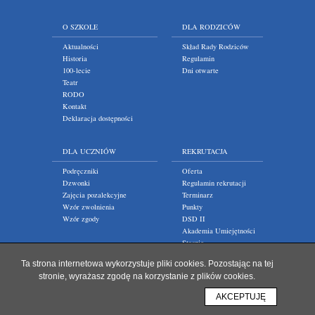
O SZKOLE
DLA RODZICÓW
Aktualności
Skład Rady Rodziców
Historia
Regulamin
100-lecie
Dni otwarte
Teatr
RODO
Kontakt
Deklaracja dostępności
DLA UCZNIÓW
REKRUTACJA
Podręczniki
Oferta
Dzwonki
Regulamin rekrutacji
Zajęcia pozalekcyjne
Terminarz
Wzór zwolnienia
Punkty
Wzór zgody
DSD II
Akademia Umiejętności
Staszic
Ta strona internetowa wykorzystuje pliki cookies. Pozostając na tej
stronie, wyrażasz zgodę na korzystanie z plików cookies.
AKCEPTUJĘ