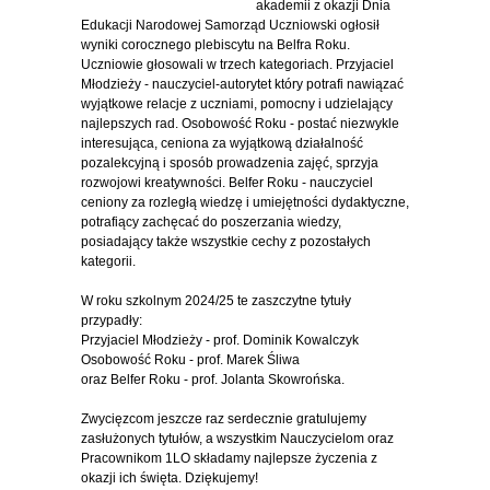
akademii z okazji Dnia
Edukacji Narodowej Samorząd Uczniowski ogłosił
wyniki corocznego plebiscytu na Belfra Roku.
Uczniowie głosowali w trzech kategoriach. Przyjaciel
Młodzieży - nauczyciel-autorytet który potrafi nawiązać
wyjątkowe relacje z uczniami, pomocny i udzielający
najlepszych rad. Osobowość Roku - postać niezwykle
interesująca, ceniona za wyjątkową działalność
pozalekcyjną i sposób prowadzenia zajęć, sprzyja
rozwojowi kreatywności. Belfer Roku - nauczyciel
ceniony za rozległą wiedzę i umiejętności dydaktyczne,
potrafiący zachęcać do poszerzania wiedzy,
posiadający także wszystkie cechy z pozostałych
kategorii.
W roku szkolnym 2024/25 te zaszczytne tytuły
przypadły:
Przyjaciel Młodzieży - prof. Dominik Kowalczyk
Osobowość Roku - prof. Marek Śliwa
oraz Belfer Roku - prof. Jolanta Skowrońska.
Zwycięzcom jeszcze raz serdecznie gratulujemy
zasłużonych tytułów, a wszystkim Nauczycielom oraz
Pracownikom 1LO składamy najlepsze życzenia z
okazji ich święta. Dziękujemy!