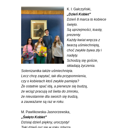
K. I. Gałczyński,
„Dzień Kobiet”
Dzień 8 marca to kobiece
święto.
Są uprzejmości, toasty,
prezenty.
Każdy kwiat wręcza z
twarzą uśmiechniętą,
choć zwykle bywa zły i
nadęty.
Schodzą się goście,
składają życzenia.
Solenizantka także uśmiechnięta.
Lecz chcę zapytać, tak dla przypomnienia,
czy o kobietach ktoś zwykle pamięta?
Że ostatnie spać idą, a pierwsze się budzą,
że wciąż pracują od świta do zmroku,
że nieustannie dla swoich się trudzą,
a zauważane są raz w roku.
M. Pawlikowska-Jasnorzewska,
„Święto Kobiet”
Dzisiaj dzień piękny, uroczysty!
Taki dzień raz się w roku zdarza,