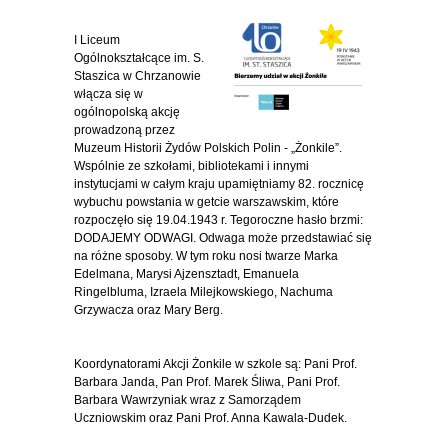
I Liceum
Ogólnokształcące im. S.
Staszica w Chrzanowie
włącza się w
ogólnopolską akcję
prowadzoną przez
Muzeum Historii Żydów Polskich Polin - „Żonkile”.
Wspólnie ze szkołami, bibliotekami i innymi
instytucjami w całym kraju upamiętniamy 82. rocznicę
wybuchu powstania w getcie warszawskim, które
rozpoczęło się 19.04.1943 r. Tegoroczne hasło brzmi:
DODAJEMY ODWAGI. Odwaga może przedstawiać się
na różne sposoby. W tym roku nosi twarze Marka
Edelmana, Marysi Ajzensztadt, Emanuela
Ringelbluma, Izraela Milejkowskiego, Nachuma
Grzywacza oraz Mary Berg.
Koordynatorami Akcji Żonkile w szkole są: Pani Prof.
Barbara Janda, Pan Prof. Marek Śliwa, Pani Prof.
Barbara Wawrzyniak wraz z Samorządem
Uczniowskim oraz Pani Prof. Anna Kawala-Dudek.