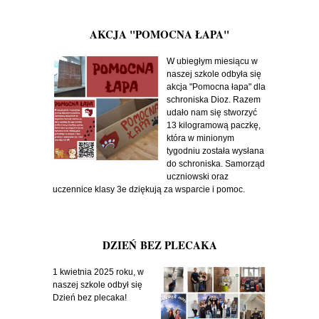
AKCJA "POMOCNA ŁAPA"
W ubiegłym miesiącu w
naszej szkole odbyła się
akcja "Pomocna łapa" dla
schroniska Dioz. Razem
udało nam się stworzyć
13 kilogramową paczkę,
która w minionym
tygodniu została wysłana
do schroniska. Samorząd
uczniowski oraz
uczennice klasy 3e dziękują za wsparcie i pomoc.
DZIEŃ BEZ PLECAKA
1 kwietnia 2025 roku, w
naszej szkole odbył się
Dzień bez plecaka!