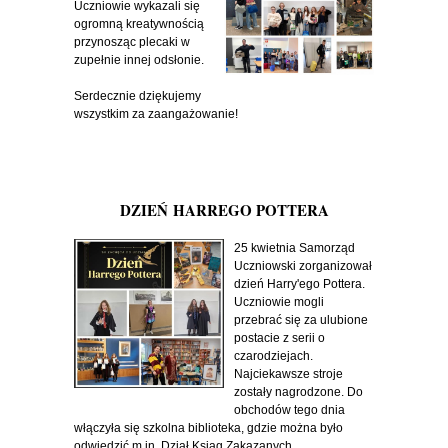
Uczniowie wykazali się
ogromną kreatywnością
przynosząc plecaki w
zupełnie innej odsłonie.
Serdecznie dziękujemy
wszystkim za zaangażowanie!
DZIEŃ HARREGO POTTERA
25 kwietnia Samorząd
Uczniowski zorganizował
dzień Harry'ego Pottera.
Uczniowie mogli
przebrać się za ulubione
postacie z serii o
czarodziejach.
Najciekawsze stroje
zostały nagrodzone. Do
obchodów tego dnia
włączyła się szkolna biblioteka, gdzie można było
odwiedzić m.in. Dział Ksiąg Zakazanych.