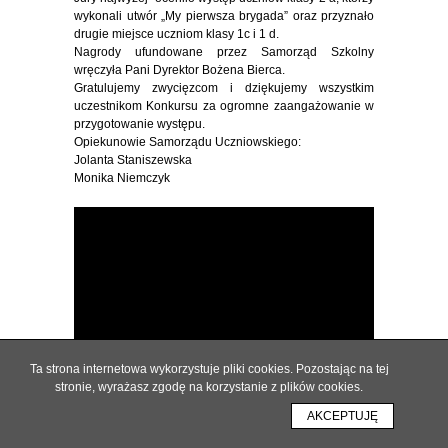
wykonali utwór „My pierwsza brygada” oraz przyznało
drugie miejsce uczniom klasy 1c i 1 d.
Nagrody ufundowane przez Samorząd Szkolny
wręczyła Pani Dyrektor Bożena Bierca.
Gratulujemy zwycięzcom i dziękujemy wszystkim
uczestnikom Konkursu za ogromne zaangażowanie w
przygotowanie występu.
Opiekunowie Samorządu Uczniowskiego:
Jolanta Staniszewska
Monika Niemczyk
Ta strona internetowa wykorzystuje pliki cookies. Pozostając na tej
stronie, wyrażasz zgodę na korzystanie z plików cookies.
AKCEPTUJĘ
2020/2021