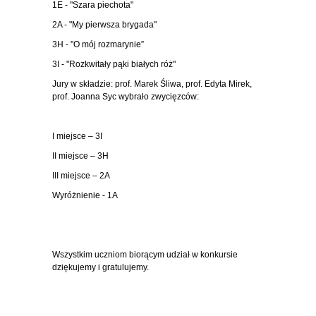
1E - "Szara piechota"
2A - "My pierwsza brygada"
3H - "O mój rozmarynie”
3I - "Rozkwitały pąki białych róż"
Jury w składzie: prof. Marek Śliwa, prof. Edyta Mirek,
prof. Joanna Syc wybrało zwycięzców:
I miejsce – 3I
II miejsce – 3H
III miejsce – 2A
Wyróżnienie - 1A
Wszystkim uczniom biorącym udział w konkursie
dziękujemy i gratulujemy.