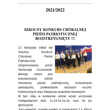
2021/2022
SZKOLNY KONKURS CHÓRALNEJ
PIEŚNI PATRIOTYCZNEJ
ROZSTRZYGNIĘTY !!!
12 listopada odbył się
Szkolny Konkurs
Chóralnej Pieśni
Patriotycznej
zorganizowany przez
Samorząd Uczniowski,
którego celem jest
popularyzacja wśród
młodzieży pieśni patriotycznej, rozbudzanie
patriotyzmu, podkreślanie ważnych rocznic
historycznych oraz integracja zespołów klasowych.
W tym roku w konkursie udział wzięli uczniowie
następujących klas: 1c.1d.1e.2a.2e oraz 3a po
gimnazjum.
Jury najwyżej oceniło występ uczniów klasy 2 a, którzy