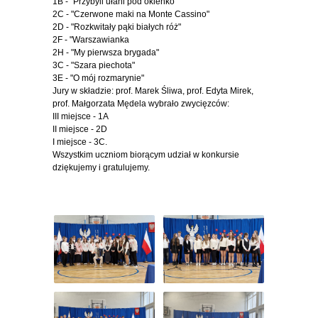
1B - "Przybyli ułani pod okienko"
2C - "Czerwone maki na Monte Cassino"
2D - "Rozkwitały pąki białych róż"
2F - "Warszawianka
2H - "My pierwsza brygada"
3C - "Szara piechota"
3E - "O mój rozmarynie"
Jury w składzie: prof. Marek Śliwa, prof. Edyta Mirek,
prof. Małgorzata Mędela wybrało zwycięzców:
III miejsce - 1A
II miejsce - 2D
I miejsce - 3C.
Wszystkim uczniom biorącym udział w konkursie
dziękujemy i gratulujemy.