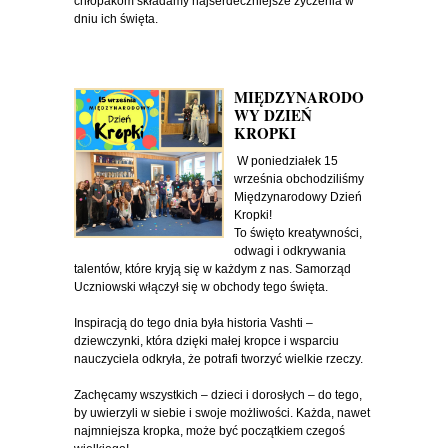
chłopakom składamy najserdeczniejsze życzenia w
dniu ich święta.
MIĘDZYNARODO
WY DZIEŃ
KROPKI
W poniedziałek 15
września obchodziliśmy
Międzynarodowy Dzień
Kropki!
To święto kreatywności,
odwagi i odkrywania
talentów, które kryją się w każdym z nas. Samorząd
Uczniowski włączył się w obchody tego święta.
Inspiracją do tego dnia była historia Vashti –
dziewczynki, która dzięki małej kropce i wsparciu
nauczyciela odkryła, że potrafi tworzyć wielkie rzeczy.
Zachęcamy wszystkich – dzieci i dorosłych – do tego,
by uwierzyli w siebie i swoje możliwości. Każda, nawet
najmniejsza kropka, może być początkiem czegoś