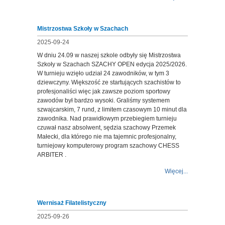
Mistrzostwa Szkoły w Szachach
2025-09-24
W dniu 24.09 w naszej szkole odbyły się Mistrzostwa
Szkoły w Szachach SZACHY OPEN edycja 2025/2026.
W turnieju wzięło udział 24 zawodników, w tym 3
dziewczyny. Większość ze startujących szachistów to
profesjonaliści więc jak zawsze poziom sportowy
zawodów był bardzo wysoki. Graliśmy systemem
szwajcarskim, 7 rund, z limitem czasowym 10 minut dla
zawodnika. Nad prawidłowym przebiegiem turnieju
czuwał nasz absolwent, sędzia szachowy Przemek
Małecki, dla którego nie ma tajemnic profesjonalny,
turniejowy komputerowy program szachowy CHESS
ARBITER .
Więcej...
Wernisaż Filatelistyczny
2025-09-26