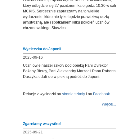
Zwieńczeniem projektu będzie koncert Absolwentów,
który odbędzie się 27 października o godz. 10:30 w sali
MCKiS. Serdecznie zapraszamy na to wielkie
wydarzenie, które nie tylko będzie prawdziwą ucztą
artystyczną, ale i spotkaniem kilku pokoleń uczniów
chrzanowskiego Staszica.
Wycieczka do Japonii
2025-09-16
Uczniowie naszej szkoły pod opieką Pani Dyrektor
Bożeny Biercy, Pani Aleksandry Marzec i Pana Roberta
Daszyka udali sie w piekną podróż do Japoni.
Relacje z wycieczki na
stronie szkoły
i na
Facebook
Więcej...
Zgarniamy wszystko!
2025-09-21