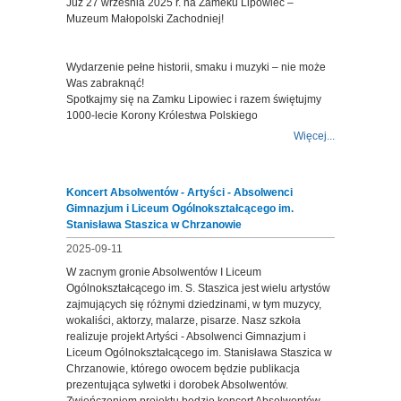
Już 27 września 2025 r. na Zameku Lipowiec –
Muzeum Małopolski Zachodniej!
Wydarzenie pełne historii, smaku i muzyki – nie może
Was zabraknąć!
Spotkajmy się na Zamku Lipowiec i razem świętujmy
1000-lecie Korony Królestwa Polskiego
Więcej...
Koncert Absolwentów - Artyści - Absolwenci
Gimnazjum i Liceum Ogólnokształcącego im.
Stanisława Staszica w Chrzanowie
2025-09-11
W zacnym gronie Absolwentów I Liceum
Ogólnokształcącego im. S. Staszica jest wielu artystów
zajmujących się różnymi dziedzinami, w tym muzycy,
wokaliści, aktorzy, malarze, pisarze. Nasz szkoła
realizuje projekt Artyści - Absolwenci Gimnazjum i
Liceum Ogólnokształcącego im. Stanisława Staszica w
Chrzanowie, którego owocem będzie publikacja
prezentująca sylwetki i dorobek Absolwentów.