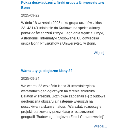
Pokaz doświadczeń z fizyki grupy z Uniwersytetu w
Bonn
2025-09-22
W dniu 18 września 2025 roku grupa uczniów z klas
2A, 4A i 4B udała się do Krakowa na spektakularny
pokaz doświadczeń z fizyki. Tego dnia Wydział Fizyki,
Astronomii i Informatyki Stosowanej UJ odwiedziła
grupa Bonn Physikshow z Uniwersytetu w Bonn.
Więcej...
Warsztaty geologiczne klasy 3f
2025-09-24
We wtorek 23 września klasa 3f uczestniczyła w
warsztatach geologicznych na terenie zbiornika
Balaton w Trzebini. Uczniowie zapoznali się z budową
geologiczną obszaru a następnie wyruszyli na
poszukiwania skamieniałości. Warsztaty rozpoczęły
projekt realizowany przez klasę o rozszerzonej
geografii "Budowa geologiczna Ziemi Chrzanowskiej".
Więcej...