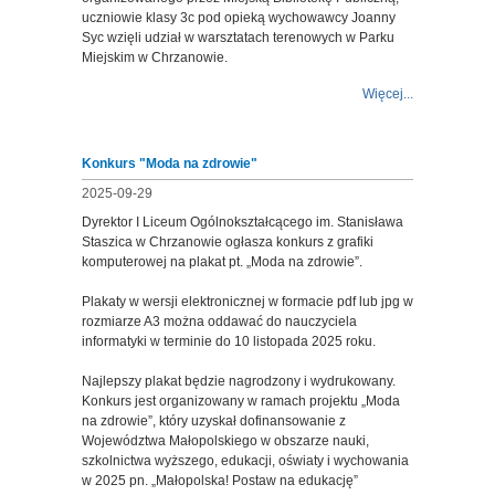
uczniowie klasy 3c pod opieką wychowawcy Joanny
Syc wzięli udział w warsztatach terenowych w Parku
Miejskim w Chrzanowie.
Więcej...
Konkurs "Moda na zdrowie"
2025-09-29
Dyrektor I Liceum Ogólnokształcącego im. Stanisława
Staszica w Chrzanowie ogłasza konkurs z grafiki
komputerowej na plakat pt. „Moda na zdrowie”.
Plakaty w wersji elektronicznej w formacie pdf lub jpg w
rozmiarze A3 można oddawać do nauczyciela
informatyki w terminie do 10 listopada 2025 roku.
Najlepszy plakat będzie nagrodzony i wydrukowany.
Konkurs jest organizowany w ramach projektu „Moda
na zdrowie”, który uzyskał dofinansowanie z
Województwa Małopolskiego w obszarze nauki,
szkolnictwa wyższego, edukacji, oświaty i wychowania
w 2025 pn. „Małopolska! Postaw na edukację”