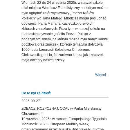
W dniach 22 do 24 września 2025r. w naszej szkole
miał miejsca Wernisaż Filatelistyczny na którym można
było oglądać zbiór wystawowy „Poczet Królów
Polskich” wg Jana Matejki. Młodzież mogła posłuchać
opowieści Pana Mariana Kazieczko, o swoich
zbiorach znaczkowych. Poza tym, w naszej szkole na
niebieskim dywanie gościła Poczta Polska z
bogatym stoiskiem, na którym można było nabyć kartkę
pocztową oraz znaczek, którego tematyka dotyczyła
1000-lecia koronacji Bolesława Chrobrego.
Ciekawostką jest to, że zarówno kartka jak i znaczek
mają akcenty naszej szkoły.
Więcej...
Co to był za dzień!
2025-09-27
ZOBACZ, ROZPOZNAJ, OCAL w Parku Miejskim w
Chrzanowie!!!
19 września 2025r, w ramach Europejskiego Tygodnia
Mobilności 2025 (European Mobility Week)
organizowanego przez Miejską Bibliotekę Publiczną,