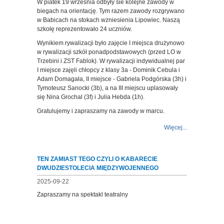
W piatek 19 września odbyły sie kolejne zawody w
biegach na orientację. Tym razem zawody rozgrywano
w Babicach na stokach wzniesienia Lipowiec. Naszą
szkołę reprezentowało 24 uczniów.
Wynikiem rywalizacji było zajęcie I miejsca drużynowo
w rywalizacji szkół ponadpodstawowych (przed LO w
Trzebini i ZST Fablok). W rywalizacji indywidualnej par
I miejsce zajęli chłopcy z klasy 3a - Dominik Cebula i
Adam Domagała, II miejsce - Gabriela Podgórska (3h) i
Tymoteusz Sanocki (3b), a na III miejscu uplasowały
się Nina Grochal (3f) i Julia Hebda (1h).
Gratulujemy i zapraszamy na zawody w marcu.
Więcej...
TEN ZAMIAST TEGO CZYLI O KABARECIE
DWUDZIESTOLECIA MIĘDZYWOJENNEGO
2025-09-22
Zapraszamy na spektakl teatralny