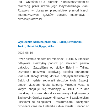
(od 1 września do 31 sierpnia) z przeznaczeniem na
realizację przez ucznia jego Indywidualnego Planu
Rozwoju w obszarze przedmiotów przyrodniczych,
informatycznych, języków obcych, matematyki i
przedsiębiorczości.
Wycieczka szkolna promem – Tallin, Sztokholm,
Turku, Helsinki, Ryga, Wilno
2023-06-16
Przez ostatnie siedem dni młodzież I LO im. S. Staszica
odbywała niezwykłą podróż po stolicach państw
bałtyckich. Zaczęliśmy od stolicy Estoni – Tallina.
Uczniowie podziwiali starówkę, estoński parlament,
Plac Ratuszowy, Bramę Morskę. Kolejnym miastem był
Sztokholm gdzie zobaczyli siedzibę króla Szwecji,
gmach Muzeum Nobla, katedrę, Muzeum Vasa, w
kótrym znajduje się wydobyty w 1961 r. z dna
morskiego i doskonale odrestaurowany okręt wojenny.
Zachwycił również spacer klimatycznymi sztokholskimi
uliczkami ze sklepikami i restauracjami. Następnie
przyszedł czas na Finlandię i dwa miasta. Spacer po