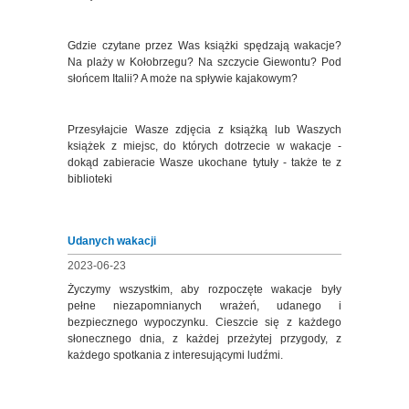
Gdzie czytane przez Was książki spędzają wakacje?
Na plaży w Kołobrzegu? Na szczycie Giewontu? Pod
słońcem Italii? A może na spływie kajakowym?
Przesyłajcie Wasze zdjęcia z książką lub Waszych
książek z miejsc, do których dotrzecie w wakacje -
dokąd zabieracie Wasze ukochane tytuły - także te z
biblioteki
Udanych wakacji
2023-06-23
Życzymy wszystkim, aby rozpoczęte wakacje były
pełne niezapomnianych wrażeń, udanego i
bezpiecznego wypoczynku. Cieszcie się z każdego
słonecznego dnia, z każdej przeżytej przygody, z
każdego spotkania z interesującymi ludźmi.