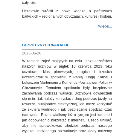
cały rejs.
Uczniowie wrócili z nową wiedzą o państwach
bałtyckich – regionalnych obyczajach, kulturze i historii.
Więcej...
BEZPIECZNYCH WAKACJI
2023-06-20
W ramach zajęć mających na celu bezpieczeństwo
naszych uczniów w piątek 16 czerwca 2023 roku
uczniowie klas pierwszych, drugich i trzecich
uczestniczyli w spotkaniu z Panią Kingą Korbel i
Łukaszem Martensem z Komendy Powiatowej Policji w
Chrzanowie. Tematem spotkania były bezpieczne
zachowania podczas wakacji. Uczniowie dowiedzieli
się m.in. jak należy korzystać z dróg podczas jazdy na
rowerze, hulajnodze elektrycznej, kto może korzystać
ze skutera wodnego i jak bezpiecznie spędzać czas
nad wodą. Rozmawialiśmy też o tym, co jest karalne i
jak odpowiednio korzystać z internetu. Czego unikać,
aby nie sprowokować złodziei podczas naszego
wyjazdu rodzinnego na wakacje oraz kiedy możemy