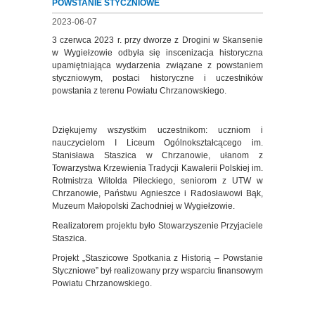
POWSTANIE STYCZNIOWE
2023-06-07
3 czerwca 2023 r. przy dworze z Drogini w Skansenie
w Wygiełzowie odbyła się inscenizacja historyczna
upamiętniająca wydarzenia związane z powstaniem
styczniowym, postaci historyczne i uczestników
powstania z terenu Powiatu Chrzanowskiego.
Dziękujemy wszystkim uczestnikom: uczniom i
nauczycielom I Liceum Ogólnokształcącego im.
Stanisława Staszica w Chrzanowie, ułanom z
Towarzystwa Krzewienia Tradycji Kawalerii Polskiej im.
Rotmistrza Witolda Pileckiego, seniorom z UTW w
Chrzanowie, Państwu Agnieszce i Radosławowi Bąk,
Muzeum Małopolski Zachodniej w Wygiełzowie.
Realizatorem projektu było Stowarzyszenie Przyjaciele
Staszica.
Projekt „Staszicowe Spotkania z Historią – Powstanie
Styczniowe” był realizowany przy wsparciu finansowym
Powiatu Chrzanowskiego.