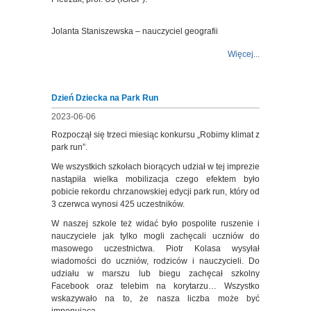
Jolanta Staniszewska – nauczyciel geografii
Więcej...
Dzień Dziecka na Park Run
2023-06-06
Rozpoczął się trzeci miesiąc konkursu „Robimy klimat z
park run”.
We wszystkich szkołach biorących udział w tej imprezie
nastąpiła wielka mobilizacja czego efektem było
pobicie rekordu chrzanowskiej edycji park run, który od
3 czerwca wynosi 425 uczestników.
W naszej szkole też widać było pospolite ruszenie i
nauczyciele jak tylko mogli zachęcali uczniów do
masowego uczestnictwa. Piotr Kolasa wysyłał
wiadomości do uczniów, rodziców i nauczycieli. Do
udziału w marszu lub biegu zachęcał szkolny
Facebook oraz telebim na korytarzu… Wszystko
wskazywało na to, że nasza liczba może być