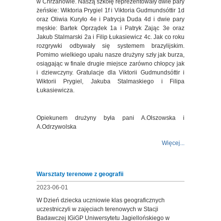
w Chrzanowie. Naszą szkołę reprezentowały dwie pary
żeńskie: Wiktoria Prygiel 1f i Viktoria Gudmundsóttir 1d
oraz Oliwia Kuryło 4e i Patrycja Duda 4d i dwie pary
męskie: Bartek Oprządek 1a i Patryk Zając 3e oraz
Jakub Stalmarski 2a i Filip Łukasiewicz 4c. Jak co roku
rozgrywki odbywały się systemem brazylijskim.
Pomimo wielkiego upału nasze drużyny szły jak burza,
osiągając w finale drugie miejsce zarówno chłopcy jak
i dziewczyny. Gratulacje dla Viktorii Gudmundsóttir i
Wiktorii Prygiel, Jakuba Stalmaskiego i Filipa
Łukasiewicza.
Opiekunem drużyny była pani A.Olszowska i
A.Odrzywolska
Więcej...
Warsztaty terenowe z geografii
2023-06-01
W Dzień dziecka uczniowie klas geograficznych
uczestniczyli w zajęciach terenowych w Stacji
Badawczej IGiGP Uniwersytetu Jagiellońskiego w