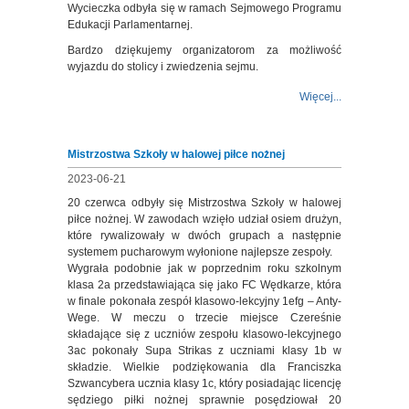
Wycieczka odbyła się w ramach Sejmowego Programu
Edukacji Parlamentarnej.
Bardzo dziękujemy organizatorom za możliwość
wyjazdu do stolicy i zwiedzenia sejmu.
Więcej...
Mistrzostwa Szkoły w halowej piłce nożnej
2023-06-21
20 czerwca odbyły się Mistrzostwa Szkoły w halowej
piłce nożnej. W zawodach wzięło udział osiem drużyn,
które rywalizowały w dwóch grupach a następnie
systemem pucharowym wyłonione najlepsze zespoły.
Wygrała podobnie jak w poprzednim roku szkolnym
klasa 2a przedstawiająca się jako FC Wędkarze, która
w finale pokonała zespół klasowo-lekcyjny 1efg – Anty-
Wege. W meczu o trzecie miejsce Czereśnie
składające się z uczniów zespołu klasowo-lekcyjnego
3ac pokonały Supa Strikas z uczniami klasy 1b w
składzie. Wielkie podziękowania dla Franciszka
Szwancybera ucznia klasy 1c, który posiadając licencję
sędziego piłki nożnej sprawnie posędziował 20