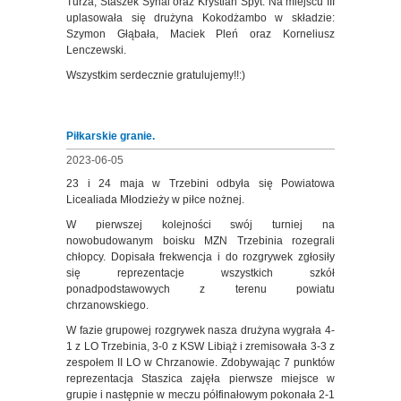
Turza, Staszek Synal oraz Krystian Spyt. Na miejscu III
uplasowała się drużyna Kokodżambo w składzie:
Szymon Głąbała, Maciek Pleń oraz Korneliusz
Lenczewski.
Wszystkim serdecznie gratulujemy!!:)
Piłkarskie granie.
2023-06-05
23 i 24 maja w Trzebini odbyła się Powiatowa
Licealiada Młodzieży w piłce nożnej.
W pierwszej kolejności swój turniej na
nowobudowanym boisku MZN Trzebinia rozegrali
chłopcy. Dopisała frekwencja i do rozgrywek zgłosiły
się reprezentacje wszystkich szkół
ponadpodstawowych z terenu powiatu
chrzanowskiego.
W fazie grupowej rozgrywek nasza drużyna wygrała 4-
1 z LO Trzebinia, 3-0 z KSW Libiąż i zremisowała 3-3 z
zespołem II LO w Chrzanowie. Zdobywając 7 punktów
reprezentacja Staszica zajęła pierwsze miejsce w
grupie i następnie w meczu półfinałowym pokonała 2-1