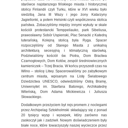
starówce najstarszego fińskiego miasta i historycznej
stolicy Finlandii czyli Turku, które w XVI wieku było
siedzibą Jana III Wazy i jego żony Katarzyny
Jagiellonki, a potem Helsinki czyli współczesna stolica
państwa. Zobaczyliśmy między innymi wykuty w skale
kościół protestancki Temppeliauko, park Sibeliusa,
prawosławny Sobór Uspienski, Plac Senacki z Katedrą
luterańską. Kolejną stolicą była Ryga. Spacer
rozpoczęliśmy od Starego Miasta z unikalną
architekturą secesyjną i klimatyczną starówką.
Podziwialiśmy kościół św. Piotra, Dom Bractwa
Czarnogłowych, Dom Kotów, zespół średniowiecznych
kamieniczek – Trzej Bracia. W końcu przyszedł czas na
Wilno – stolicę Litwy. Spacerowaliśmy po zabytkowym
centrum miasta, wpisanym na Listę Światowego
Dziedzictwa UNESCO, odwiedziliśmy Ostrą Bramę,
Uniwersytet im. Staefana Batorego, Archikatedrę
Wileńską, Dom Adama Mickiewicza i Juliusza
Słowackiego.
Dodatkowym przeżyciem był rejs promem z noclegami
przez Archipelag Sztokholmski składający się z ponad
20 tysięcy wysp i wysepek, który zarówno nas
zaskoczył jak i zadziwił. Nowym doświadczeniem były
białe noce, które towarzyszyły naszej wycieczce przez