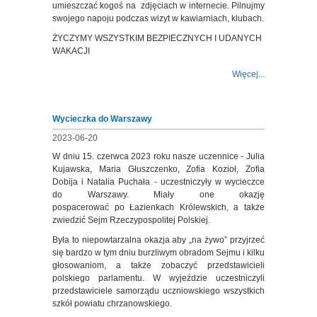
umieszczać kogoś na zdjęciach w internecie. Pilnujmy
swojego napoju podczas wizyt w kawiarniach, klubach.
ŻYCZYMY WSZYSTKIM BEZPIECZNYCH I UDANYCH
WAKACJI
Więcej...
Wycieczka do Warszawy
2023-06-20
W dniu 15. czerwca 2023 roku nasze uczennice - Julia
Kujawska, Maria Głuszczenko, Zofia Kozioł, Zofia
Dobija i Natalia Puchała - uczestniczyły w wycieczce
do Warszawy. Miały one okazję
pospacerować po Łazienkach Królewskich, a także
zwiedzić Sejm Rzeczypospolitej Polskiej.
Była to niepowtarzalna okazja aby „na żywo” przyjrzeć
się bardzo w tym dniu burzliwym obradom Sejmu i kilku
głosowaniom, a także zobaczyć przedstawicieli
polskiego parlamentu. W wyjeździe uczestniczyli
przedstawiciele samorządu uczniowskiego wszystkich
szkół powiatu chrzanowskiego.