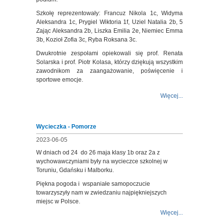
Szkołę reprezentowały: Francuz Nikola 1c, Widyma
Aleksandra 1c, Prygiel Wiktoria 1f, Uziel Natalia 2b, 5
Zając Aleksandra 2b, Liszka Emilia 2e, Niemiec Emma
3b, Kozioł Zofia 3c, Ryba Roksana 3c.
Dwukrotnie zespołami opiekowali się prof. Renata
Solarska i prof. Piotr Kolasa, którzy dziękują wszystkim
zawodnikom za zaangażowanie, poświęcenie i
sportowe emocje.
Więcej...
Wycieczka - Pomorze
2023-06-05
W dniach od 24 do 26 maja klasy 1b oraz 2a z
wychowawczyniami były na wycieczce szkolnej w
Toruniu, Gdańsku i Malborku.
Piękna pogoda i wspaniałe samopoczucie
towarzyszyły nam w zwiedzaniu najpiękniejszych
miejsc w Polsce.
Więcej...