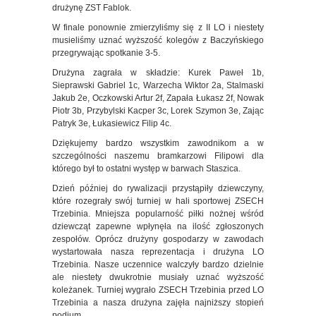
drużynę ZST Fablok.
W finale ponownie zmierzyliśmy się z II LO i niestety
musieliśmy uznać wyższość kolegów z Baczyńskiego
przegrywając spotkanie 3-5.
Drużyna zagrała w składzie: Kurek Paweł 1b,
Sieprawski Gabriel 1c, Warzecha Wiktor 2a, Stalmaski
Jakub 2e, Oczkowski Artur 2f, Zapała Łukasz 2f, Nowak
Piotr 3b, Przybylski Kacper 3c, Lorek Szymon 3e, Zając
Patryk 3e, Łukasiewicz Filip 4c.
Dziękujemy bardzo wszystkim zawodnikom a w
szczególności naszemu bramkarzowi Filipowi dla
którego był to ostatni występ w barwach Staszica.
Dzień później do rywalizacji przystąpiły dziewczyny,
które rozegrały swój turniej w hali sportowej ZSECH
Trzebinia. Mniejsza popularność piłki nożnej wśród
dziewcząt zapewne wpłynęła na ilość zgłoszonych
zespołów. Oprócz drużyny gospodarzy w zawodach
wystartowała nasza reprezentacja i drużyna LO
Trzebinia. Nasze uczennice walczyły bardzo dzielnie
ale niestety dwukrotnie musiały uznać wyższość
koleżanek. Turniej wygrało ZSECH Trzebinia przed LO
Trzebinia a nasza drużyna zajęła najniższy stopień
podium.