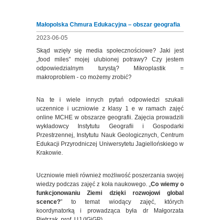
Małopolska Chmura Edukacyjna – obszar geografia
2023-06-05
Skąd wzięły się media społecznościowe? Jaki jest
„food miles” mojej ulubionej potrawy? Czy jestem
odpowiedzialnym turystą? Mikroplastik =
makroproblem - co możemy zrobić?
Na te i wiele innych pytań odpowiedzi szukali
uczennice i uczniowie z klasy 1 e w ramach zajęć
online MCHE w obszarze geografii. Zajęcia prowadzili
wykładowcy Instytutu Geografii i Gospodarki
Przestrzennej, Instytutu Nauk Geologicznych, Centrum
Edukacji Przyrodniczej Uniwersytetu Jagiellońskiego w
Krakowie.
Uczniowie mieli również możliwość poszerzania swojej
wiedzy podczas zajęć z koła naukowego. „
Co wiemy o
funkcjonowaniu Ziemi dzięki rozwojowi global
scence?
” to temat wiodący zajęć, których
koordynatorką i prowadząca była dr Małgorzata
Pietrzak, prof. UJ (IGiGP).