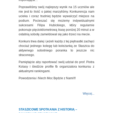
imponująca…
Poprawiliśmy swój najlepszy wynik na 15 uczniów ale
nie jest to ilość o jakiej marzyliśmy. Konkurencja nam
ucieka i coraz trudniej będzie wywalczyć miejsce na
podium. Pocieszać się możemy indywidualnymi
sukcesami Filipa Hubickiego, który regularnie
pokonuje pięciokilometrową trasę poniżej 20 minut a w
ostatnią sobotę zameldował się jako trzeci na mecie.
Konkurs trwa dalej i jeżeli każdy z tej piętnastki zachęci
chociaż jednego kolegę lub koleżanką ze Staszica do
aktywnego sobotniego poranka to jeszcze nic
straconego.
Pamiętajcie aby raportować swój udział do prof. Piotra
Kolasy i śledźcie profile fb organizatora konkursu z
aktualnymi rankingami.
Powodzenia i Niech Moc Będzie z Nami!!!
Więcej...
STASZICOWE SPOTKANIA Z HISTORIĄ –