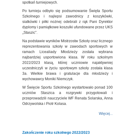
spotkań turniejowych.
Po turnieju odbyło się podsumowanie Święta Sportu
Szkolnego i najlepsi zawodnicy z koszykówki,
siatkówki i piłki nożnej odebrali z rąk Pani Dyrektor
dyplomy i pamiątkowe koszulki ufundowane przez UKS
„Staszic”.
Na podstawie wyników Mistrzostw Szkoły oraz licznego
reprezentowania szkoły w zawodach sportowych w
ramach Licealiady Młodzieży została wybrana
najbardziej usportowiona klasa. W roku szkolnym
2022/2023 klasą, której uczniowie najaktywniej
uczestniczyli w życiu sportowym szkoły została klasa
3a. Wielkie brawa i gratulacje dla młodzieży i
wychowawcy Moniki Niemczyk.
W Święcie Sportu Szkolnego wystartowało ponad 100
uczniów Staszica a rozgrywki przygotowali i
przeprowadzili nauczyciele WF Renata Solarska, Anna
Odrzywolska i Piotr Kolasa.
Więcej...
Zakończenie roku szkolnego 2022/2023