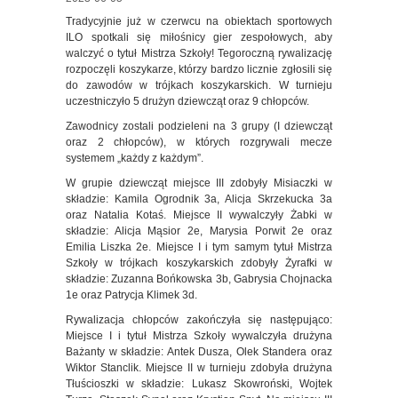
Tradycyjnie już w czerwcu na obiektach sportowych
ILO spotkali się miłośnicy gier zespołowych, aby
walczyć o tytuł Mistrza Szkoły! Tegoroczną rywalizację
rozpoczęli koszykarze, którzy bardzo licznie zgłosili się
do zawodów w trójkach koszykarskich. W turnieju
uczestniczyło 5 drużyn dziewcząt oraz 9 chłopców.
Zawodnicy zostali podzieleni na 3 grupy (I dziewcząt
oraz 2 chłopców), w których rozgrywali mecze
systemem „każdy z każdym”.
W grupie dziewcząt miejsce III zdobyły Misiaczki w
składzie: Kamila Ogrodnik 3a, Alicja Skrzekucka 3a
oraz Natalia Kotaś. Miejsce II wywalczyły Żabki w
składzie: Alicja Mąsior 2e, Marysia Porwit 2e oraz
Emilia Liszka 2e. Miejsce I i tym samym tytuł Mistrza
Szkoły w trójkach koszykarskich zdobyły Żyrafki w
składzie: Zuzanna Bońkowska 3b, Gabrysia Chojnacka
1e oraz Patrycja Klimek 3d.
Rywalizacja chłopców zakończyła się następująco:
Miejsce I i tytuł Mistrza Szkoły wywalczyła drużyna
Bażanty w składzie: Antek Dusza, Olek Standera oraz
Wiktor Stanclik. Miejsce II w turnieju zdobyła drużyna
Tłuścioszki w składzie: Lukasz Skowroński, Wojtek