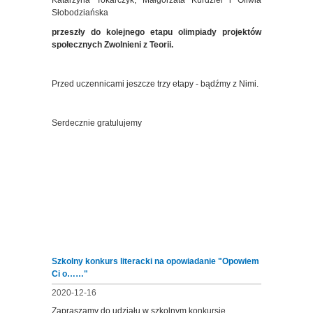
Katarzyna Tokarczyk, Małgorzata Kurdziel i Oliwia
Słobodziańska
przeszły do kolejnego etapu olimpiady projektów
społecznych Zwolnieni z Teorii.
Przed uczennicami jeszcze trzy etapy - bądźmy z Nimi.
Serdecznie gratulujemy
Szkolny konkurs literacki na opowiadanie "Opowiem
Ci o……"
2020-12-16
Zapraszamy do udziału w szkolnym konkursie