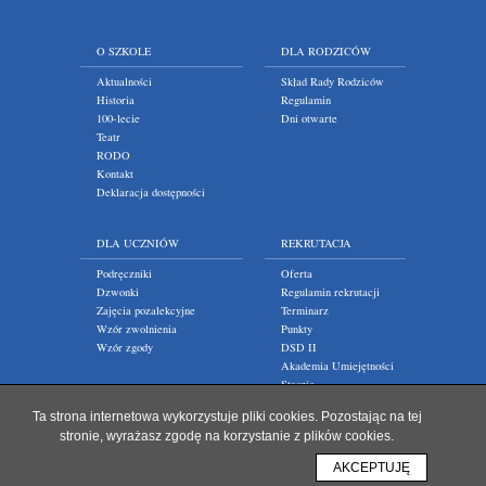
O SZKOLE
DLA RODZICÓW
Aktualności
Skład Rady Rodziców
Historia
Regulamin
100-lecie
Dni otwarte
Teatr
RODO
Kontakt
Deklaracja dostępności
DLA UCZNIÓW
REKRUTACJA
Podręczniki
Oferta
Dzwonki
Regulamin rekrutacji
Zajęcia pozalekcyjne
Terminarz
Wzór zwolnienia
Punkty
Wzór zgody
DSD II
Akademia Umiejętności
Staszic
Ta strona internetowa wykorzystuje pliki cookies. Pozostając na tej
stronie, wyrażasz zgodę na korzystanie z plików cookies.
AKCEPTUJĘ