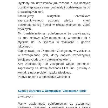
Dyplomy dla uczestników już rozdane a dla naszych
uczniów spływają same pochwały i podziękowania od
prowadzących kurs.
Gratulujemy wszystkim uczestnikom
zaprezentowanego poziomy wiedzy i chęci
doskonalenia się nawet w czasie wolnym od zajęć
szkolnych.
Tym bardziej miło nam poinformować, że ruszyły zapisy
na kurs zimowy, który odbędzie się w terminie od 7
stycznia do 15 stycznia w wymiarze 6 godzin
lekcyjnych.
Zapisy trwają do 15 grudnia. Zachęcamy wszystkich a
w szczególności tych, którzy dopiero rozpoczynają
swoją przygodę z tym pięknym językiem.
Aby zapisać się lub zasięgnąć więcej informacji,
zapraszamy na stronę facebook I LO lub prosimy o
kontakt z nauczycielem języka włoskiego.
Pomysł na ferie w atmosferze włoskiej :)
Sukces uczennic w Olimpiadzie "Zwolnieni z teorii"
2020-12-15
Mamy przyjemnośc poinformować, że uczennice: