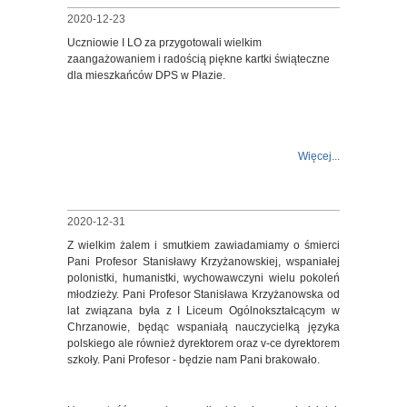
2020-12-23
Uczniowie I LO za przygotowali wielkim
zaangażowaniem i radością piękne kartki świąteczne
dla mieszkańców DPS w Płazie.
Więcej...
2020-12-31
Z wielkim żalem i smutkiem zawiadamiamy o śmierci
Pani Profesor Stanisławy Krzyżanowskiej, wspaniałej
polonistki, humanistki, wychowawczyni wielu pokoleń
młodzieży. Pani Profesor Stanisława Krzyżanowska od
lat związana była z I Liceum Ogólnokształcącym w
Chrzanowie, będąc wspaniałą nauczycielką języka
polskiego ale również dyrektorem oraz v-ce dyrektorem
szkoły. Pani Profesor - będzie nam Pani brakowało.