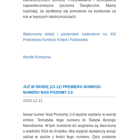
zamieszczonym poniżej. Pozdrawiamy i przesyłamy
najserdeczniejsze życzenia Świąteczne. Mamy
nadzieję, że spotkamy się ponownie na konkursie za
rok w lepszych okolicznościach.
Wykonania kolęd i pastorałek nadesłane na XIX
Powiatowy Konkurs Kolęd i Pastorałek
Wyniki Konkursu
JUŻ W ŚRODĘ (23.12) PREMIERA NOWEGO
NUMERU NAD POZIOMY 2.0
2020-12-21
Nowy numer Nad Poziomy 2.0 będzie wydany w wersji
online. Tematyka tego numeru to Święta Bożego
Narodzenia. W tym numerze do wygrania są dwa bony
o wartości 50zł do Empiku. Aby wygrać wystarczy wziąć
udział w quizie z treści tego numeru. Quiz zostanie