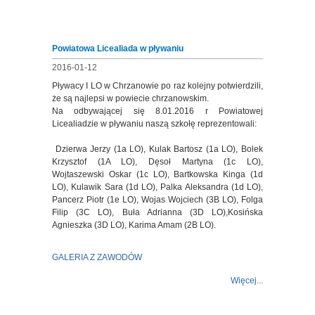
Powiatowa Licealiada w pływaniu
2016-01-12
Pływacy I LO w Chrzanowie po raz kolejny potwierdzili,
że są najlepsi w powiecie chrzanowskim.
Na odbywającej się 8.01.2016 r Powiatowej
Licealiadzie w pływaniu naszą szkołę reprezentowali:
Dzierwa Jerzy (1a LO), Kulak Bartosz (1a LO), Bolek
Krzysztof (1A LO), Dęsoł Martyna (1c LO),
Wojtaszewski Oskar (1c LO), Bartkowska Kinga (1d
LO), Kulawik Sara (1d LO), Palka Aleksandra (1d LO),
Pancerz Piotr (1e LO), Wojas Wojciech (3B LO), Folga
Filip (3C LO), Buła Adrianna (3D LO),Kosińska
Agnieszka (3D LO), Karima Amam (2B LO).
GALERIA Z ZAWODÓW
Więcej...