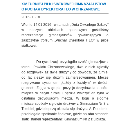
XIV TURNIEJ PIŁKI SIATKOWEJ GIMNAZJALISTÓW
O PUCHAR DYREKTORA I LO W CHRZANOWIE
2016-01-18
W dniu 14.01.2016. w ramach „Dnia Otwartego Szkoły”
w naszych obiektach sportowych gościliśmy
reprezentacje gimnazjalistów rywalizujących o
zaszczytne trofeum „Puchar Dyrektora I LO” w piłce
siatkowej.
Do rywalizacji przystąpiło sześć gimnazjów z
terenu Powiatu Chrzanowskiego, dwa z nich zgłosiły
do rozgrywek aż dwie drużyny co dowodzi, że turniej
od lat cieszy się dużym zainteresowaniem. Mecze
rozgrywano systemem „każdy z każdym” w dwóch
grupach. Zajęta w grupie pozycja decydowała, o które
miejsce w całym turnieju będzie walczyć drużyna w
ostatnim decydującym meczu. W boju o siódme
miejsce spotkały się dwie drużyny z Gimnazjum Nr 3 z
Trzebini, gdzie lepszą okazała się drużyna A. Podobnie
przebiegało spotkanie finałowe, gdzie po obu stronach
siatki stanęli reprezentanci Gimnazjum Nr 2 z Libiąża.