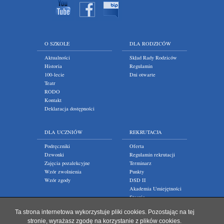
O SZKOLE
DLA RODZICÓW
Aktualności
Skład Rady Rodziców
Historia
Regulamin
100-lecie
Dni otwarte
Teatr
RODO
Kontakt
Deklaracja dostępności
DLA UCZNIÓW
REKRUTACJA
Podręczniki
Oferta
Dzwonki
Regulamin rekrutacji
Zajęcia pozalekcyjne
Terminarz
Wzór zwolnienia
Punkty
Wzór zgody
DSD II
Akademia Umiejętności
Staszic
Ta strona internetowa wykorzystuje pliki cookies. Pozostając na tej
stronie, wyrażasz zgodę na korzystanie z plików cookies.