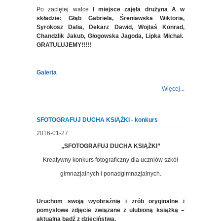
Po zaciętej walce
I miejsce
zajęła drużyna A w
składzie: Głąb Gabriela, Śreniawska Wiktoria,
Syrokosz Dalia, Dekarz Dawid, Wojtaś Konrad,
Chandzlik Jakub, Głogowska Jagoda, Lipka Michał.
GRATULUJEMY!!!!!
Galeria
Więcej...
SFOTOGRAFUJ DUCHA KSIĄŻKI - konkurs
2016-01-27
„SFOTOGRAFUJ DUCHA KSIĄŻKI”
Kreatywny konkurs fotograficzny dla uczniów szkół
gimnazjalnych i ponadgimnazjalnych.
Uruchom swoją wyobraźnię i zrób oryginalne i
pomysłowe zdjęcie związane z ulubioną książką –
aktualną bądź z dzieciństwa.