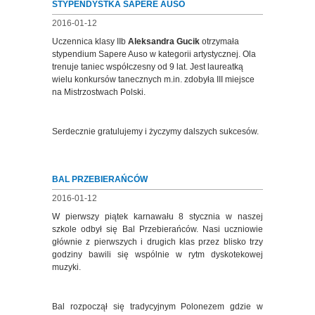
STYPENDYSTKA SAPERE AUSO
2016-01-12
Uczennica klasy IIb
Aleksandra Gucik
otrzymała
stypendium Sapere Auso w kategorii artystycznej. Ola
trenuje taniec współczesny od 9 lat. Jest laureatką
wielu konkursów tanecznych m.in. zdobyła III miejsce
na Mistrzostwach Polski.
Serdecznie gratulujemy i życzymy dalszych sukcesów.
BAL PRZEBIERAŃCÓW
2016-01-12
W pierwszy piątek karnawału 8 stycznia w naszej
szkole odbył się Bal Przebierańców. Nasi uczniowie
głównie z pierwszych i drugich klas przez blisko trzy
godziny bawili się wspólnie w rytm dyskotekowej
muzyki.
Bal rozpoczął się tradycyjnym Polonezem gdzie w