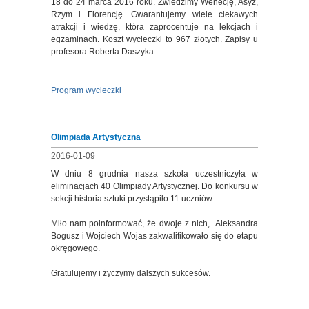
18 do 24 marca 2016 roku. Zwiedzimy Wenecję, Asyż,
Rzym i Florencję. Gwarantujemy wiele ciekawych
atrakcji i wiedzę, która zaprocentuje na lekcjach i
egzaminach. Koszt wycieczki to 967 złotych. Zapisy u
profesora Roberta Daszyka.
Program wycieczki
Olimpiada Artystyczna
2016-01-09
W dniu 8 grudnia nasza szkoła uczestniczyła w
eliminacjach 40 Olimpiady Artystycznej. Do konkursu w
sekcji historia sztuki przystąpiło 11 uczniów.
Miło nam poinformować, że dwoje z nich, Aleksandra
Bogusz i Wojciech Wojas zakwalifikowało się do etapu
okręgowego.
Gratulujemy i życzymy dalszych sukcesów.