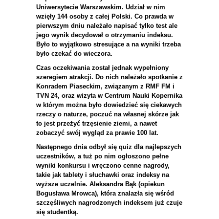
Uniwersytecie Warszawskim. Udział w nim
wzięły 144 osoby z całej Polski. Co prawda w
pierwszym dniu należało napisać tylko test ale
jego wynik decydował o otrzymaniu indeksu.
Było to wyjątkowo stresujące a na wyniki trzeba
było czekać do wieczora.
Czas oczekiwania został jednak wypełniony
szeregiem atrakcji. Do nich należało spotkanie z
Konradem Piaseckim, związanym z RMF FM i
TVN 24, oraz wizyta w Centrum Nauki Kopernika
w którym można było dowiedzieć się ciekawych
rzeczy o naturze, poczuć na własnej skórze jak
to jest przeżyć trzęsienie ziemi, a nawet
zobaczyć swój wygląd za prawie 100 lat.
Następnego dnia odbył się quiz dla najlepszych
uczestników, a tuż po nim ogłoszono pełne
wyniki konkursu i wręczono cenne nagrody,
takie jak tablety i słuchawki oraz indeksy na
wyższe uczelnie. Aleksandra Bąk (opiekun
Bogusława Mrowca), która znalazła się wśród
szczęśliwych nagrodzonych indeksem już czuje
się studentką.