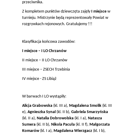
przeciwnika.
Z kompletem punktów dziewczęta zajęły
I miejsce
w
turnieju. Mistrzynie będą reprezentowały Powiat w
rozgrywkach rejonowych. Gratulujemy !!!
Klasyfikacja końcowa zawodów:
I miejsce – I LO Chrzanów
II miejsce – II LO Chrzanów
III miejsce – ZSECH Trzebinia
IV miejsce - ZS Libiąż
W barwach I LO wystąpiły:
Alicja Grabowska
(kl. III a),
Magdalena Smolik
(kl. III
e),
Agnieszka Synal
(kl. II b),
Gabriela Smarzyńska
(kl. II a),
Natalia Dobrowolska
(kl. I a),
Natasza
Sumera
(kl. II b),
Nikola Pacuła
(kl. II f),
Małgorzata
Komarów
(kl. I a),
Magdalena Wierzgacz
(kl. I b),