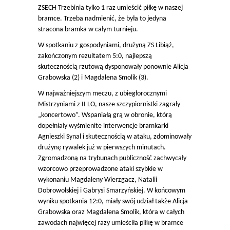
ZSECH Trzebinia tylko 1 raz umieścić piłkę w naszej
bramce. Trzeba nadmienić, że była to jedyna
stracona bramka w całym turnieju.
W spotkaniu z gospodyniami, drużyną ZS Libiąż,
zakończonym rezultatem 5:0, najlepszą
skutecznością rzutową dysponowały ponownie Alicja
Grabowska (2) i Magdalena Smolik (3).
W najważniejszym meczu, z ubiegłorocznymi
Mistrzyniami z II LO, nasze szczypiornistki zagrały
„koncertowo”. Wspaniałą grą w obronie, którą
dopełniały wyśmienite interwencje bramkarki
Agnieszki Synal i skutecznością w ataku, zdominowały
drużynę rywalek już w pierwszych minutach.
Zgromadzoną na trybunach publiczność zachwycały
wzorcowo przeprowadzone ataki szybkie w
wykonaniu Magdaleny Wierzgacz, Natalii
Dobrowolskiej i Gabrysi Smarzyńskiej. W końcowym
wyniku spotkania 12:0, miały swój udział także Alicja
Grabowska oraz Magdalena Smolik, która w całych
zawodach najwięcej razy umieściła piłkę w bramce