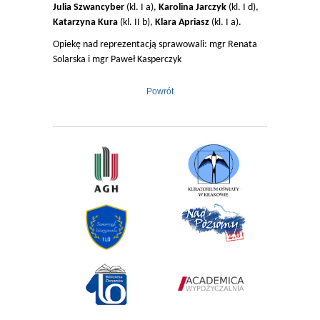
Julia Szwancyber
(kl. I a),
Karolina Jarczyk
(kl. I d),
Katarzyna Kura
(kl. II b),
Klara Apriasz
(kl. I a).
Opiekę nad reprezentacją sprawowali: mgr Renata
Solarska i mgr Paweł Kasperczyk
Powrót