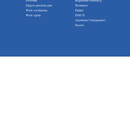
Dzwonki
Regulamin rekrutacji
Zajęcia pozalekcyjne
Terminarz
Wzór zwolnienia
Punkty
Wzór zgody
DSD II
Akademia Umiejętności
Staszic