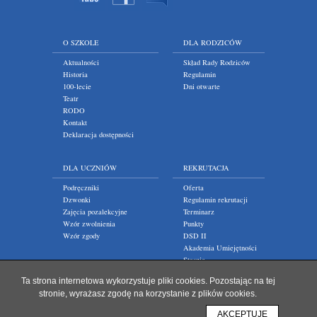
O SZKOLE
DLA RODZICÓW
Aktualności
Skład Rady Rodziców
Historia
Regulamin
100-lecie
Dni otwarte
Teatr
RODO
Kontakt
Deklaracja dostępności
DLA UCZNIÓW
REKRUTACJA
Podręczniki
Oferta
Dzwonki
Regulamin rekrutacji
Zajęcia pozalekcyjne
Terminarz
Wzór zwolnienia
Punkty
Wzór zgody
DSD II
Akademia Umiejętności
Staszic
Ta strona internetowa wykorzystuje pliki cookies. Pozostając na tej
stronie, wyrażasz zgodę na korzystanie z plików cookies.
AKCEPTUJĘ