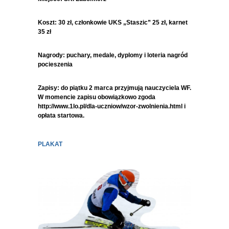
Koszt: 30 zł, członkowie UKS „Staszic” 25 zł, karnet
35 zł
Nagrody: puchary, medale, dyplomy i loteria nagród
pocieszenia
Zapisy: do piątku 2 marca przyjmują nauczyciela WF.
W momencie zapisu obowiązkowo zgoda
http://www.1lo.pl/dla-uczniow/wzor-zwolnienia.html i
opłata startowa.
PLAKAT