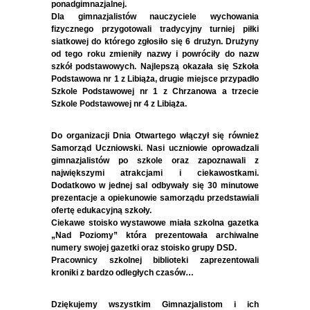
ponadgimnazjalnej.
Dla gimnazjalistów nauczyciele wychowania
fizycznego przygotowali tradycyjny turniej piłki
siatkowej do którego zgłosiło się 6 drużyn. Drużyny
od tego roku zmieniły nazwy i powróciły do nazw
szkół podstawowych. Najlepszą okazała się Szkoła
Podstawowa nr 1 z Libiąża, dru
gie miejsce przypadło
Szkole Podstawowej nr 1 z Chrzanowa a trzecie
Szkole Podstawowej nr 4 z Libiąża.
Do organizacji Dnia Otwartego włączył się również
Samorząd Uczniowski. Nasi uczniowie oprowadzali
gimnazjalistów po szkole oraz zapoznawali z
największymi atrakcjami i ciekawostkami.
Dodatkowo w jednej sal odbywały się 30 minutowe
prezentacje a opiekunowie samorządu przedstawiali
ofertę edukacyjną szkoły.
Ciekawe stoisko wystawowe miała szkolna gazetka
„Nad Poziomy” która prezentowała archiwalne
numery swojej gazetki oraz stoisko grupy DSD.
Pracownicy szkolnej biblioteki zaprezentowali
kroniki z bardzo odległych czasów…
Dziękujemy wszystkim Gimnazjalistom i ich