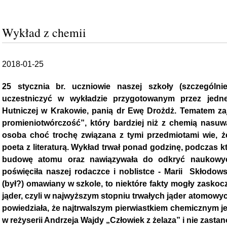
Wykład z chemii
2018-01-25
25 stycznia br. uczniowie naszej szkoły (szczególni
uczestniczyć w wykładzie przygotowanym przez jedn
Hutniczej w Krakowie, panią dr Ewę Drożdż. Tematem zaj
promieniotwórczość”, który bardziej niż z chemią nasuwa
osoba choć trochę związana z tymi przedmiotami wie, ż
poeta z literaturą. Wykład trwał ponad godzinę, podczas k
budowę atomu oraz nawiązywała do odkryć naukowyc
poświęciła naszej rodaczce i noblistce - Marii Skłodow
(był?) omawiany w szkole, to niektóre fakty mogły zaskoc
jąder, czyli w najwyższym stopniu trwałych jąder atomowyc
powiedziała, że najtrwalszym pierwiastkiem chemicznym je
w reżyserii Andrzeja Wajdy „Człowiek z żelaza” i nie zas