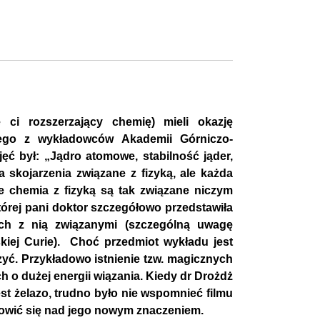
e ci rozszerzający chemię) mieli okazję
ego z wykładowców Akademii Górniczo-
ęć był: „Jądro atomowe, stabilność jąder,
 skojarzenia związane z fizyką, ale każda
e chemia z fizyką są tak związane niczym
tórej pani doktor szczegółowo przedstawiła
h z nią związanymi (szczególną uwagę
skiej Curie). Choć przedmiot wykładu jest
zyć. Przykładowo istnienie tzw. magicznych
h o dużej energii wiązania. Kiedy dr Drożdż
st żelazo, trudno było nie wspomnieć filmu
tanowić się nad jego nowym znaczeniem.