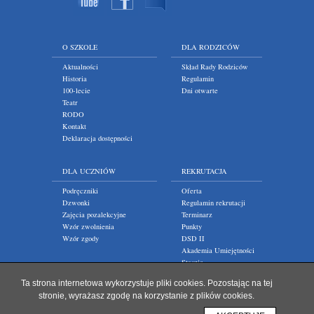
O SZKOLE
DLA RODZICÓW
Aktualności
Skład Rady Rodziców
Historia
Regulamin
100-lecie
Dni otwarte
Teatr
RODO
Kontakt
Deklaracja dostępności
DLA UCZNIÓW
REKRUTACJA
Podręczniki
Oferta
Dzwonki
Regulamin rekrutacji
Zajęcia pozalekcyjne
Terminarz
Wzór zwolnienia
Punkty
Wzór zgody
DSD II
Akademia Umiejętności
Staszic
Ta strona internetowa wykorzystuje pliki cookies. Pozostając na tej
stronie, wyrażasz zgodę na korzystanie z plików cookies.