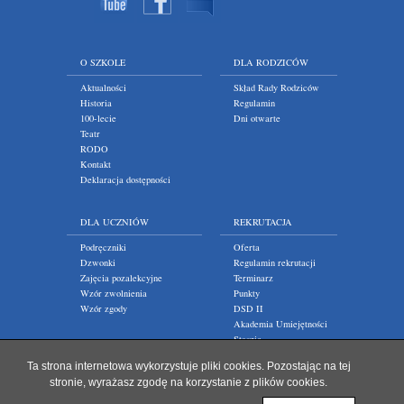
O SZKOLE
DLA RODZICÓW
Aktualności
Skład Rady Rodziców
Historia
Regulamin
100-lecie
Dni otwarte
Teatr
RODO
Kontakt
Deklaracja dostępności
DLA UCZNIÓW
REKRUTACJA
Podręczniki
Oferta
Dzwonki
Regulamin rekrutacji
Zajęcia pozalekcyjne
Terminarz
Wzór zwolnienia
Punkty
Wzór zgody
DSD II
Akademia Umiejętności
Staszic
Ta strona internetowa wykorzystuje pliki cookies. Pozostając na tej
stronie, wyrażasz zgodę na korzystanie z plików cookies.