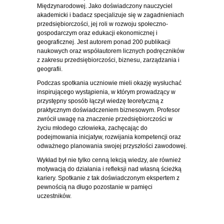
Międzynarodowej. Jako doświadczony nauczyciel
akademicki i badacz specjalizuje się w zagadnieniach
przedsiębiorczości, jej roli w rozwoju społeczno-
gospodarczym oraz edukacji ekonomicznej i
geograficznej. Jest autorem ponad 200 publikacji
naukowych oraz współautorem licznych podręczników
z zakresu przedsiębiorczości, biznesu, zarządzania i
geografii.
Podczas spotkania uczniowie mieli okazję wysłuchać
inspirującego wystąpienia, w którym prowadzący w
przystępny sposób łączył wiedzę teoretyczną z
praktycznym doświadczeniem biznesowym. Profesor
zwrócił uwagę na znaczenie przedsiębiorczości w
życiu młodego człowieka, zachęcając do
podejmowania inicjatyw, rozwijania kompetencji oraz
odważnego planowania swojej przyszłości zawodowej.
Wykład był nie tylko cenną lekcją wiedzy, ale również
motywacją do działania i refleksji nad własną ścieżką
kariery. Spotkanie z tak doświadczonym ekspertem z
pewnością na długo pozostanie w pamięci
uczestników.