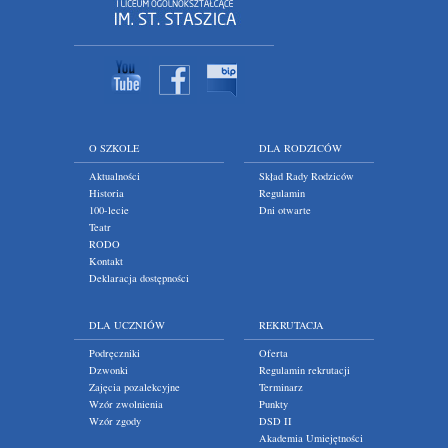
O SZKOLE
DLA RODZICÓW
Aktualności
Skład Rady Rodziców
Historia
Regulamin
100-lecie
Dni otwarte
Teatr
RODO
Kontakt
Deklaracja dostępności
DLA UCZNIÓW
REKRUTACJA
Podręczniki
Oferta
Dzwonki
Regulamin rekrutacji
Zajęcia pozalekcyjne
Terminarz
Wzór zwolnienia
Punkty
Wzór zgody
DSD II
Akademia Umiejętności