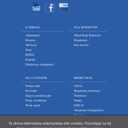
O SZKOLE
DLA RODZICÓW
Aktualności
Skład Rady Rodziców
Historia
Regulamin
100-lecie
Dni otwarte
Teatr
RODO
Kontakt
Deklaracja dostępności
DLA UCZNIÓW
REKRUTACJA
Podręczniki
Oferta
Dzwonki
Regulamin rekrutacji
Zajęcia pozalekcyjne
Terminarz
Wzór zwolnienia
Punkty
Wzór zgody
DSD II
Akademia Umiejętności
Staszic
Ta strona internetowa wykorzystuje pliki cookies. Pozostając na tej