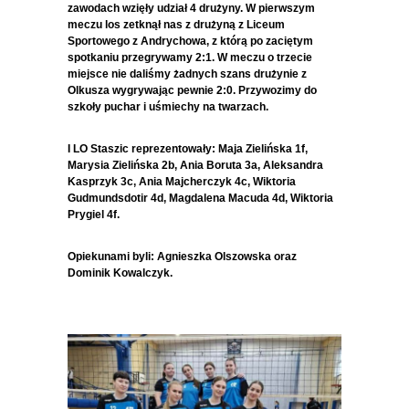
zawodach wzięły udział 4 drużyny. W pierwszym
meczu los zetknął nas z drużyną z Liceum
Sportowego z Andrychowa, z którą po zaciętym
spotkaniu przegrywamy 2:1. W meczu o trzecie
miejsce nie daliśmy żadnych szans drużynie z
Olkusza wygrywając pewnie 2:0. Przywozimy do
szkoły puchar i uśmiechy na twarzach.
I LO Staszic reprezentowały: Maja Zielińska 1f,
Marysia Zielińska 2b, Ania Boruta 3a, Aleksandra
Kasprzyk 3c, Ania Majcherczyk 4c, Wiktoria
Gudmundsdotir 4d, Magdalena Macuda 4d, Wiktoria
Prygiel 4f.
Opiekunami byli: Agnieszka Olszowska oraz
Dominik Kowalczyk.