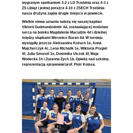
wygranym spotkaniom 3-2 z LO Trzebinia oraz 4-3 z
ZS Libiąż i jednej porażce 4-10 z ZSECH Trzebinia
nasza drużyna zajęła drugie miejsce w powiecie.
Wielkie słowa uznania należą się naszej kapitan
Viktorii Gudmundsdottir 4d, zostawiającej mnóstwo
serca na boisku Magdalenie Macudzie 4d i dzielnej
między słupkami Weronice Baran 4d. W turnieju
wystąpiły jeszcze Aleksandra Kożuch 1e, Anna
Majcherczyk 4c, Lena Michalik 1e, Wiktoria Prygiel
4f, Julia Smoroń 1e, Dominika Ulczok 4f, Maja
Wodecka 1h i Zuzanna Zych 1b. Opiekę nad szkolną
reprezentacją sprawował prof. Piotr Kolasa.