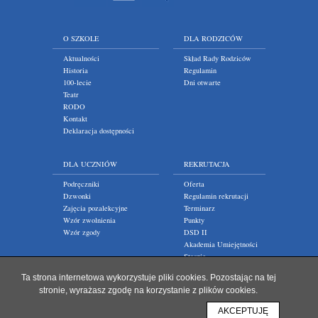
O SZKOLE
DLA RODZICÓW
Aktualności
Skład Rady Rodziców
Historia
Regulamin
100-lecie
Dni otwarte
Teatr
RODO
Kontakt
Deklaracja dostępności
DLA UCZNIÓW
REKRUTACJA
Podręczniki
Oferta
Dzwonki
Regulamin rekrutacji
Zajęcia pozalekcyjne
Terminarz
Wzór zwolnienia
Punkty
Wzór zgody
DSD II
Akademia Umiejętności
Staszic
Ta strona internetowa wykorzystuje pliki cookies. Pozostając na tej
stronie, wyrażasz zgodę na korzystanie z plików cookies.
AKCEPTUJĘ