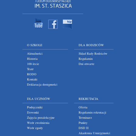
O SZKOLE
DLA RODZICÓW
Aktualności
Skład Rady Rodziców
Historia
Regulamin
100-lecie
Dni otwarte
Teatr
RODO
Kontakt
Deklaracja dostępności
DLA UCZNIÓW
REKRUTACJA
Podręczniki
Oferta
Dzwonki
Regulamin rekrutacji
Zajęcia pozalekcyjne
Terminarz
Wzór zwolnienia
Punkty
Wzór zgody
DSD II
Akademia Umiejętności