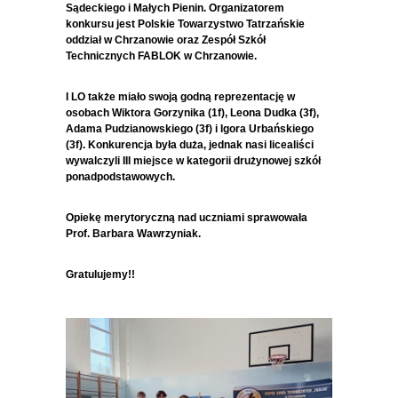
Sądeckiego i Małych Pienin. Organizatorem
konkursu jest Polskie Towarzystwo Tatrzańskie
oddział w Chrzanowie oraz Zespół Szkół
Technicznych FABLOK w Chrzanowie.
I LO także miało swoją godną reprezentację w
osobach Wiktora Gorzynika (1f), Leona Dudka (3f),
Adama Pudzianowskiego (3f) i Igora Urbańskiego
(3f). Konkurencja była duża, jednak nasi licealiści
wywalczyli III miejsce w kategorii drużynowej szkół
ponadpodstawowych.
Opiekę merytoryczną nad uczniami sprawowała
Prof. Barbara Wawrzyniak.
Gratulujemy!!