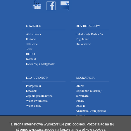
O SZKOLE
DLA RODZICÓW
Aktualności
Skład Rady Rodziców
Historia
Regulamin
100-lecie
Dni otwarte
Teatr
RODO
Kontakt
Deklaracja dostępności
DLA UCZNIÓW
REKRUTACJA
Podręczniki
Oferta
Dzwonki
Regulamin rekrutacji
Zajęcia pozalekcyjne
Terminarz
Wzór zwolnienia
Punkty
Wzór zgody
DSD II
Akademia Umiejętności
Staszic
Ta strona internetowa wykorzystuje pliki cookies. Pozostając na tej
stronie, wyrażasz zgodę na korzystanie z plików cookies.