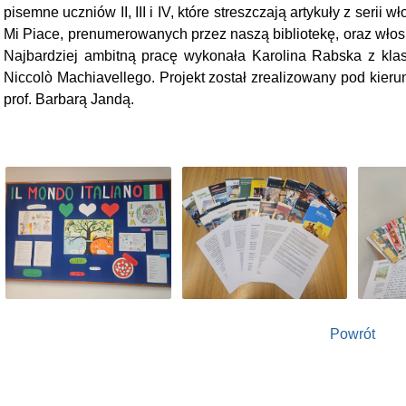
pisemne uczniów II, III i IV, które streszczają artykuły z ser
Mi Piace, prenumerowanych przez naszą bibliotekę, oraz włosk
Najbardziej ambitną pracę wykonała Karolina Rabska z klasy 
Niccolò Machiavellego. Projekt został zrealizowany pod kier
prof. Barbarą Jandą.
Powrót