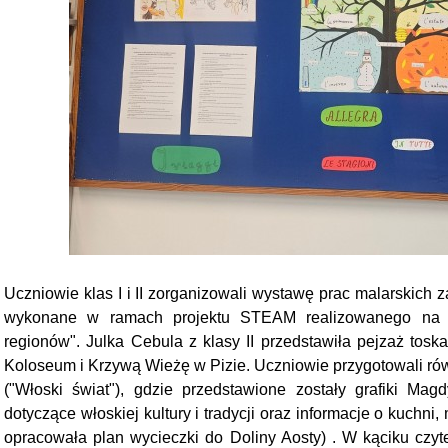
Uczniowie klas I i II zorganizowali wystawę prac malarskich z
wykonane w ramach projektu STEAM realizowanego na l
regionów". Julka Cebula z klasy II przedstawiła pejzaż tosk
Koloseum i Krzywą Wieżę w Pizie. Uczniowie przygotowali rów
("Włoski świat"), gdzie przedstawione zostały grafiki Ma
dotyczące włoskiej kultury i tradycji oraz informacje o kuchni
opracowała plan wycieczki do Doliny Aosty) . W kąciku czyt