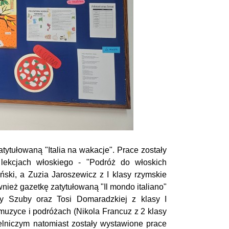
atytułowaną "Italia na wakacje". Prace zostały
ekcjach włoskiego - "Podróż do włoskich
ański, a Zuzia Jaroszewicz z I klasy rzymskie
nież gazetkę zatytułowaną "Il mondo italiano"
gdy Szuby oraz Tosi Domaradzkiej z klasy I
, muzyce i podróżach (Nikola Francuz z 2 klasy
elniczym natomiast zostały wystawione prace