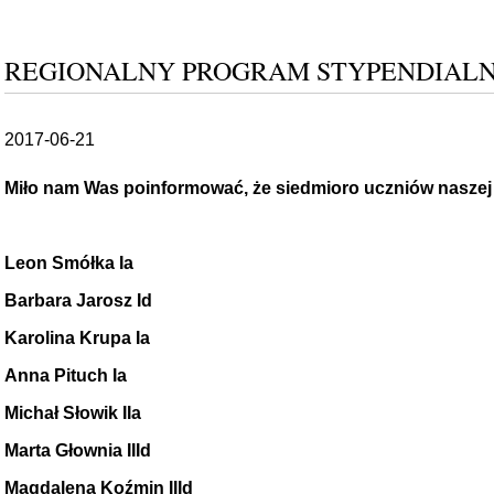
REGIONALNY PROGRAM STYPENDIAL
2017-06-21
Miło nam Was poinformować, że siedmioro uczniów naszej 
Leon Smółka Ia
Barbara Jarosz Id
Karolina Krupa Ia
Anna Pituch Ia
Michał Słowik IIa
Marta Głownia IIId
Magdalena Koźmin IIId