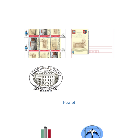
Arkusz znaczków
Karta pocztowa
pocztowych
Stempel pocztowy
Powrót