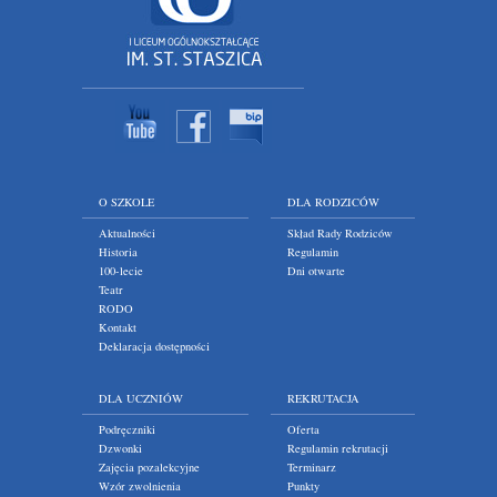
O SZKOLE
DLA RODZICÓW
Aktualności
Skład Rady Rodziców
Historia
Regulamin
100-lecie
Dni otwarte
Teatr
RODO
Kontakt
Deklaracja dostępności
DLA UCZNIÓW
REKRUTACJA
Podręczniki
Oferta
Dzwonki
Regulamin rekrutacji
Zajęcia pozalekcyjne
Terminarz
Wzór zwolnienia
Punkty