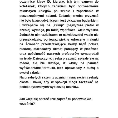
uczennice klasy ID, kierując ich tym samym do
koleżanek, których zadaniem było oprowadzenie
młodszych kolegów po szkole i zapoznanie w
poszczególnymi salami. Zadanie, trzeba przyznać
nie było łatwe, gdyż liceum jest okazałym budynkiem
i wdrapanie się na „Olimp” (najwyższe piętro w
szkole) wymaga, po takiej wędrówce, wiele wysiłku.
Jednakże gimnazjalistom to najwidoczniej wcale nie
przeszkadzało, ponieważ piękne odręczne malunki
na ścianach przedstawiające herby bądź polską
husarię, starodawny klimat panujący w placówce
oraz gościnność naszych profesorów wynagrodził
im trudy. Dziewczyny, trzeba przyznać, spisały się na
medal, ale nie dlatego, iż wkuły na pamięć
wyświechtane formułki, lecz opowiadały z dumą o
swojej szkole.
Na przybyłych razem z uczniami nauczycieli czekały
ciasta i kawa, aby w spokoju mogli zaczekać na
podekscytowanych wycieczką uczniów.
Jak więc się oprzeć i nie zajrzeć tu ponownie we
wrześniu?