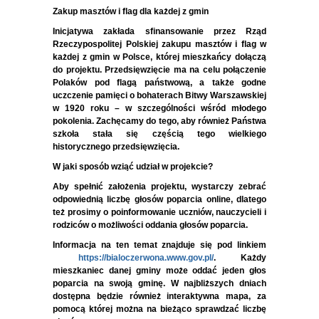
Zakup masztów i flag dla każdej z gmin
Inicjatywa zakłada sfinansowanie przez Rząd
Rzeczypospolitej Polskiej zakupu masztów i flag w
każdej z gmin w Polsce, której mieszkańcy dołączą
do projektu. Przedsięwzięcie ma na celu połączenie
Polaków pod flagą państwową, a także godne
uczczenie pamięci o bohaterach Bitwy Warszawskiej
w 1920 roku – w szczególności wśród młodego
pokolenia. Zachęcamy do tego, aby również Państwa
szkoła stała się częścią tego wielkiego
historycznego przedsięwzięcia.
W jaki sposób wziąć udział w projekcie?
Aby spełnić założenia projektu, wystarczy zebrać
odpowiednią liczbę głosów poparcia online, dlatego
też prosimy o poinformowanie uczniów, nauczycieli i
rodziców o możliwości oddania głosów poparcia.
Informacja na ten temat znajduje się pod linkiem
https://bialoczerwona.www.
gov.pl/
. Każdy
mieszkaniec danej gminy może oddać jeden głos
poparcia na swoją gminę.
W najbliższych dniach
dostępna będzie również interaktywna mapa, za
pomocą której można na bieżąco sprawdzać liczbę