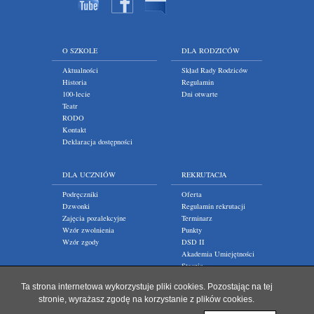
O SZKOLE
DLA RODZICÓW
Aktualności
Skład Rady Rodziców
Historia
Regulamin
100-lecie
Dni otwarte
Teatr
RODO
Kontakt
Deklaracja dostępności
DLA UCZNIÓW
REKRUTACJA
Podręczniki
Oferta
Dzwonki
Regulamin rekrutacji
Zajęcia pozalekcyjne
Terminarz
Wzór zwolnienia
Punkty
Wzór zgody
DSD II
Akademia Umiejętności
Staszic
Ta strona internetowa wykorzystuje pliki cookies. Pozostając na tej
stronie, wyrażasz zgodę na korzystanie z plików cookies.