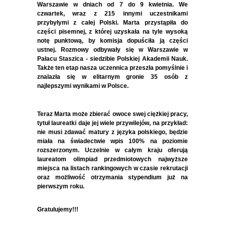
Warszawie w dniach od 7 do 9 kwietnia. We
czwartek, wraz z 215 innymi uczestnikami
przybyłymi z całej Polski. Marta przystąpiła do
części pisemnej, z której uzyskała na tyle wysoką
notę punktową, by komisja dopuściła ją części
ustnej. Rozmowy odbywały się w Warszawie w
Pałacu Staszica - siedzibie
Polskiej Akademii Nauk.
Także ten etap nasza uczennica przeszła pomyślnie i
znalazła się w elitarnym gronie 35 osób z
najlepszymi wynikami w Polsce.
Teraz Marta może zbierać owoce swej ciężkiej pracy,
tytuł laureatki daje jej wiele przywilejów, na przykład:
nie musi zdawać matury z języka polskiego, będzie
miała na świadectwie wpis 100% na poziomie
rozszerzonym. Uczelnie w całym kraju oferują
laureatom olimpiad przedmiotowych najwyższe
miejsca na listach rankingowych w czasie rekrutacji
oraz możliwość otrzymania stypendium już na
pierwszym roku.
Gratulujemy!!!