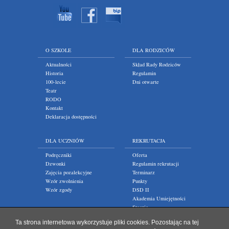
O SZKOLE
DLA RODZICÓW
Aktualności
Skład Rady Rodziców
Historia
Regulamin
100-lecie
Dni otwarte
Teatr
RODO
Kontakt
Deklaracja dostępności
DLA UCZNIÓW
REKRUTACJA
Podręczniki
Oferta
Dzwonki
Regulamin rekrutacji
Zajęcia pozalekcyjne
Terminarz
Wzór zwolnienia
Punkty
Wzór zgody
DSD II
Akademia Umiejętności
Staszic
Ta strona internetowa wykorzystuje pliki cookies. Pozostając na tej