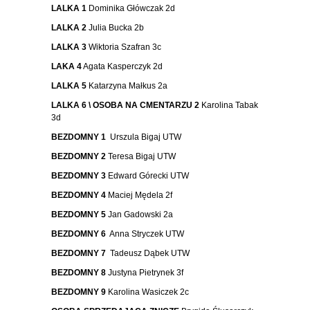
LALKA 1
Dominika Główczak 2d
LALKA 2
Julia Bucka 2b
LALKA 3
Wiktoria Szafran 3c
LAKA 4
Agata Kasperczyk 2d
LALKA 5
Katarzyna Małkus 2a
LALKA 6 \ OSOBA NA CMENTARZU 2
Karolina Tabak
3d
BEZDOMNY 1
Urszula Bigaj UTW
BEZDOMNY 2
Teresa Bigaj UTW
BEZDOMNY 3
Edward Górecki UTW
BEZDOMNY 4
Maciej Mędela 2f
BEZDOMNY 5
Jan Gadowski 2a
BEZDOMNY 6
Anna Stryczek UTW
BEZDOMNY 7
Tadeusz Dąbek UTW
BEZDOMNY 8
Justyna Pietrynek 3f
BEZDOMNY 9
Karolina Wasiczek 2c