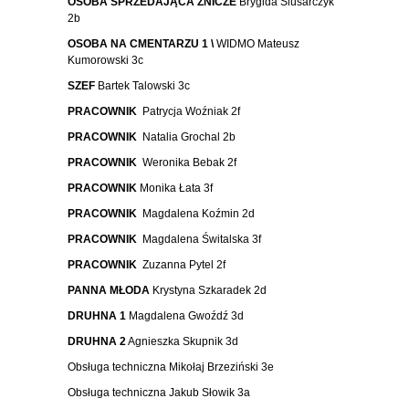
OSOBA SPRZEDAJĄCA ZNICZE
Brygida Ślusarczyk
2b
OSOBA NA CMENTARZU 1 \
WIDMO Mateusz
Kumorowski 3c
SZEF
Bartek Talowski 3c
PRACOWNIK
Patrycja Woźniak 2f
PRACOWNIK
Natalia Grochal 2b
PRACOWNIK
Weronika Bebak 2f
PRACOWNIK
Monika Łata 3f
PRACOWNIK
Magdalena Koźmin 2d
PRACOWNIK
Magdalena Świtalska 3f
PRACOWNIK
Zuzanna Pytel 2f
PANNA MŁODA
Krystyna Szkaradek 2d
DRUHNA 1
Magdalena Gwoźdź 3d
DRUHNA 2
Agnieszka Skupnik 3d
Obsługa techniczna Mikołaj Brzeziński 3e
Obsługa techniczna Jakub Słowik 3a