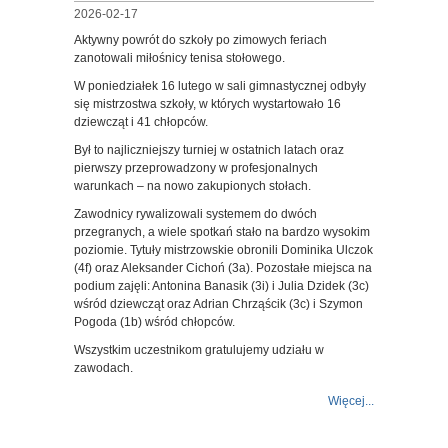
2026-02-17
Aktywny powrót do szkoły po zimowych feriach
zanotowali miłośnicy tenisa stołowego.
W poniedziałek 16 lutego w sali gimnastycznej odbyły
się mistrzostwa szkoły, w których wystartowało 16
dziewcząt i 41 chłopców.
Był to najliczniejszy turniej w ostatnich latach oraz
pierwszy przeprowadzony w profesjonalnych
warunkach – na nowo zakupionych stołach.
Zawodnicy rywalizowali systemem do dwóch
przegranych, a wiele spotkań stało na bardzo wysokim
poziomie. Tytuły mistrzowskie obronili Dominika Ulczok
(4f) oraz Aleksander Cichoń (3a). Pozostałe miejsca na
podium zajęli: Antonina Banasik (3i) i Julia Dzidek (3c)
wśród dziewcząt oraz Adrian Chrząścik (3c) i Szymon
Pogoda (1b) wśród chłopców.
Wszystkim uczestnikom gratulujemy udziału w
zawodach.
Więcej...