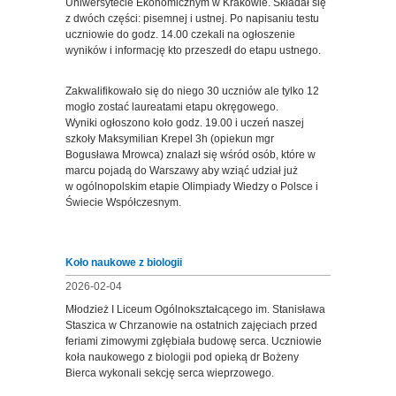
Uniwersytecie Ekonomicznym w Krakowie. Składał się
z dwóch części: pisemnej i ustnej. Po napisaniu testu
uczniowie do godz. 14.00 czekali na ogłoszenie
wyników i informację kto przeszedł do etapu ustnego.
Zakwalifikowało się do niego 30 uczniów ale tylko 12
mogło zostać laureatami etapu okręgowego.
Wyniki ogłoszono koło godz. 19.00 i uczeń naszej
szkoły Maksymilian Krepel 3h (opiekun mgr
Bogusława Mrowca) znalazł się wśród osób, które w
marcu pojadą do Warszawy aby wziąć udział już
w ogólnopolskim etapie Olimpiady Wiedzy o Polsce i
Świecie Współczesnym.
Koło naukowe z biologii
2026-02-04
Młodzież I Liceum Ogólnokształcącego im. Stanisława
Staszica w Chrzanowie na ostatnich zajęciach przed
feriami zimowymi zgłębiała budowę serca. Uczniowie
koła naukowego z biologii pod opieką dr Bożeny
Bierca wykonali sekcję serca wieprzowego.