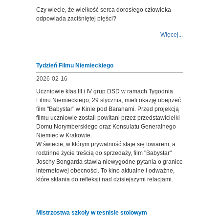
Czy wiecie, że wielkość serca dorosłego człowieka
odpowiada zaciśniętej pięści?
Więcej...
Tydzień Filmu Niemieckiego
2026-02-16
Uczniowie klas III i IV grup DSD w ramach Tygodnia
Filmu Niemieckiego, 29 stycznia, mieli okazję obejrzeć
film "Babystar" w Kinie pod Baranami. Przed projekcją
filmu uczniowie zostali powitani przez przedstawicielki
Domu Norymberskiego oraz Konsulatu Generalnego
Niemiec w Krakowie.
W świecie, w którym prywatność staje się towarem, a
rodzinne życie treścią do sprzedaży, film "Babystar"
Joschy Bongarda stawia niewygodne pytania o granice
internetowej obecności. To kino aktualne i odważne,
które skłania do refleksji nad dzisiejszymi relacjami.
Mistrzostwa szkoły w tesnisie stolowym