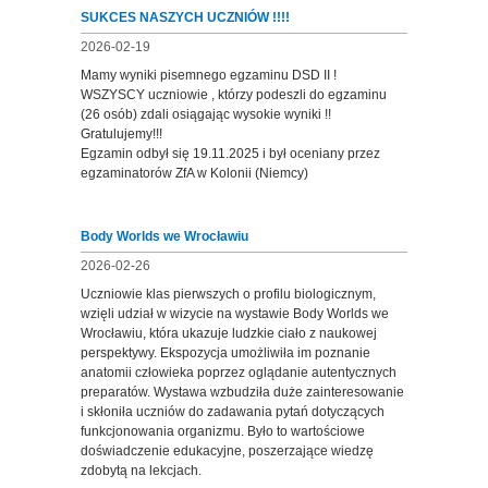
SUKCES NASZYCH UCZNIÓW !!!!
2026-02-19
Mamy wyniki pisemnego egzaminu DSD II !
WSZYSCY uczniowie , którzy podeszli do egzaminu
(26 osób) zdali osiągając wysokie wyniki !!
Gratulujemy!!!
Egzamin odbył się 19.11.2025 i był oceniany przez
egzaminatorów ZfA w Kolonii (Niemcy)
Body Worlds we Wrocławiu
2026-02-26
Uczniowie klas pierwszych o profilu biologicznym,
wzięli udział w wizycie na wystawie Body Worlds we
Wrocławiu, która ukazuje ludzkie ciało z naukowej
perspektywy. Ekspozycja umożliwiła im poznanie
anatomii człowieka poprzez oglądanie autentycznych
preparatów. Wystawa wzbudziła duże zainteresowanie
i skłoniła uczniów do zadawania pytań dotyczących
funkcjonowania organizmu. Było to wartościowe
doświadczenie edukacyjne, poszerzające wiedzę
zdobytą na lekcjach.