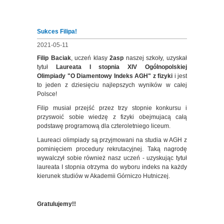
Sukces Filipa!
2021-05-11
Filip Baciak
, uczeń klasy
2asp
naszej szkoły, uzyskał
tytuł
Laureata I stopnia XIV Og
ólnopolskiej
Olimpiady
"
O Diamentowy Indeks AGH
" z fizyki
i jest
to jeden z dziesięciu najlepszych wynik
ó
w w całej
Polsce!
Filip musiał przejść przez trzy stopnie konkursu i
przyswoić sobie wiedzę z fizyki obejmujacą całą
podstawę programową dla czteroletniego liceum.
Laureaci olimpiady są przyjmowani na studia w AGH z
pominięciem procedury rekrutacyjnej. Taką nagrodę
wywalczył sobie r
ó
wnież nasz uczeń - uzyskując tytuł
laureata I stopnia otrzyma do wyboru indeks na każdy
kierunek studi
ó
w w Akademii G
ó
rniczo Hutniczej.
Gratulujemy!!