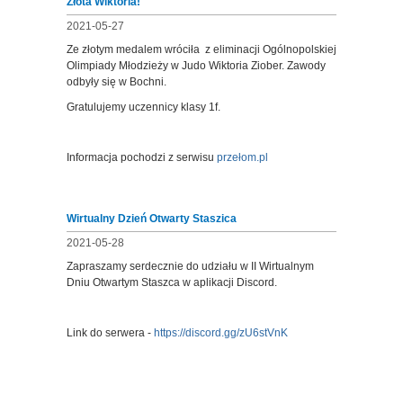
Złota Wiktoria!
2021-05-27
Ze złotym medalem wróciła z eliminacji Ogólnopolskiej
Olimpiady Młodzieży w Judo Wiktoria Ziober. Zawody
odbyły się w Bochni.
Gratulujemy uczennicy klasy 1f.
Informacja pochodzi z serwisu
przełom.pl
Wirtualny Dzień Otwarty Staszica
2021-05-28
Zapraszamy serdecznie do udziału w II Wirtualnym
Dniu Otwartym Staszca w aplikacji Discord.
Link do serwera -
https://discord.gg/zU6stVnK