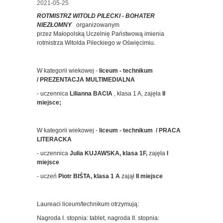
2021-05-25
ROTMISTRZ WITOLD PILECKI - BOHATER
NIEZŁOMNY
organizowanym
przez Małopolską Uczelnię Państwową imienia
rotmistrza Witolda Pileckiego w Oświęcimiu.
W kategorii wiekowej -
liceum - technikum
/ PREZENTACJA MULTIMEDIALNA
- uczennica
Lilianna BACIA
, klasa 1 A, zajęła
II
miejsce;
W kategorii wiekowej -
liceum - technikum / PRACA
LITERACKA
- uczennica
Julia KUJAWSKA, klasa 1F,
zajęła
I
miejsce
- uczeń
Piotr BIŚTA, klasa 1 A
zajął
II miejsce
Laureaci liceum/technikum otrzymują:
Nagroda I. stopnia: tablet, nagroda II. stopnia: