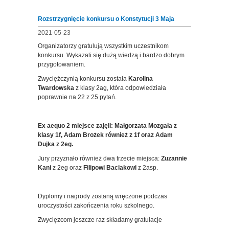
Rozstrzygnięcie konkursu o Konstytucji 3 Maja
2021-05-23
Organizatorzy gratulują wszystkim uczestnikom
konkursu. Wykazali się dużą wiedzą i bardzo dobrym
przygotowaniem.
Zwyciężczynią konkursu została
Karolina
Twardowska
z klasy 2ag, która odpowiedziała
poprawnie na 22 z 25 pytań.
Ex aequo 2 miejsce zajęli: Małgorzata Mozgała z
klasy 1f, Adam Brożek również z 1f oraz Adam
Dujka z 2eg.
Jury przyznało również dwa trzecie miejsca:
Zuzannie
Kani
z 2eg oraz
Filipowi Baciakowi
z 2asp.
Dyplomy i nagrody zostaną wręczone podczas
uroczystości zakończenia roku szkolnego.
Zwycięzcom jeszcze raz składamy gratulacje