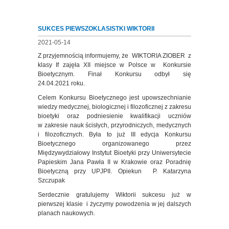
SUKCES PIEWSZOKLASISTKI WIKTORII
2021-05-14
Z przyjemnością informujemy, że WIKTORIA ZIOBER z
klasy If zajęła XII miejsce w Polsce w Konkursie
Bioetycznym. Finał Konkursu odbył się
24.04.2021 roku.
Celem Konkursu Bioetycznego jest upowszechnianie
wiedzy medycznej, biologicznej i filozoficznej z zakresu
bioetyki oraz podniesienie kwalifikacji uczniów
w zakresie nauk ścisłych, przyrodniczych, medycznych
i filozoficznych. Była to już III edycja Konkursu
Bioetycznego organizowanego przez
Międzywydziałowy Instytut Bioetyki przy Uniwersytecie
Papieskim Jana Pawła II w Krakowie oraz Poradnię
Bioetyczną przy UPJPII. Opiekun P. Katarzyna
Szczupak
Serdecznie gratulujemy Wiktorii sukcesu już w
pierwszej klasie i życzymy powodzenia w jej dalszych
planach naukowych.