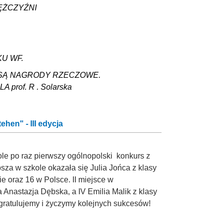
ĘŻCZYŹNI
U WF.
 SĄ NAGRODY RZECZOWE.
rof. R . Solarska
hen" - III edycja
ole po raz pierwszy ogólnopolski konkurs z
sza w szkole okazała się Julia Jońca z klasy
ie oraz 16 w Polsce. II miejsce w
 Anastazja Dębska, a IV Emilia Malik z klasy
gratulujemy i życzymy kolejnych sukcesów!