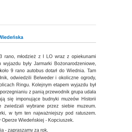
 Wiedeńska
 3 rano, młodzież z I LO wraz z opiekunami
m wyjazdu były Jarmarki Bożonarodzeniowe,
Około 9 rano autobus dotarł do Wiednia. Tam
nik, odwiedzili Belweder i okoliczne ogrody,
kolicach Ringu. Kolejnym etapem wyjazdu był
 porzegnianiu z panią przewodnik grupa udała
dują się imponujące budnyki muzeów Historii
wie zwiedzali wybrane przez siebie muzeum.
ki, w tym ten najważniejszy pod ratuszem.
 w Operze Wiedeńskiej - Kopciuszek.
a - zapraszamy za rok.