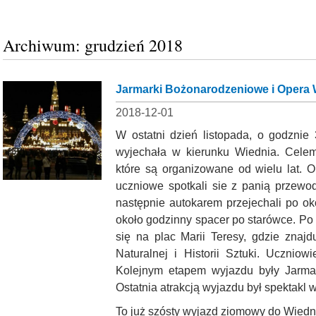
Archiwum: grudzień 2018
Jarmarki Bożonarodzeniowe i Opera
2018-12-01
W ostatni dzień listopada, o godznie
wyjechała w kierunku Wiednia. Cele
które są organizowane od wielu lat. 
uczniowe spotkali sie z panią przewod
następnie autokarem przejechali po o
około godzinny spacer po starówce. Po
się na plac Marii Teresy, gdzie znaj
Naturalnej i Historii Sztuki. Ucznio
Kolejnym etapem wyjazdu były Jarmar
Ostatnia atrakcją wyjazdu był spektakl
To już szósty wyjazd ziomowy do Wiedni