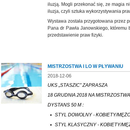
iluzją. Mogli przekonać się, ze magia
iluzja, czyli sztuka wykorzystywania pr
Wystawa została przygotowana przez pr
Pana dr Pawła
Janowskiego, któremu 
przedstawienie praw fizyki.
MISTRZOSTWA I LO W PŁYWANIU
2018-12-06
UKS „STASZIC” ZAPRASZA
18 GRUDNIA 2018 NA MISTRZOSTW
DYSTANS 50 M :
STYL DOWOLNY - KOBIETY/MĘŻ
STYL KLASYCZNY - KOBIETY/MĘ