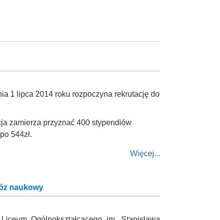
a 1 lipca 2014 roku rozpoczyna rekrutację do
a zamierza przyznać 400 stypendiów
po 544zł.
Więcej...
obóz naukowy
Liceum Ogólnokształcącego im. Stanisława