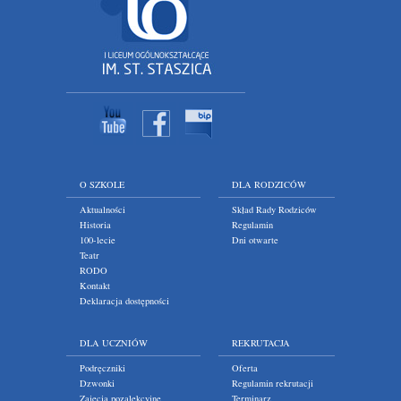
O SZKOLE
DLA RODZICÓW
Aktualności
Skład Rady Rodziców
Historia
Regulamin
100-lecie
Dni otwarte
Teatr
RODO
Kontakt
Deklaracja dostępności
DLA UCZNIÓW
REKRUTACJA
Podręczniki
Oferta
Dzwonki
Regulamin rekrutacji
Zajęcia pozalekcyjne
Terminarz