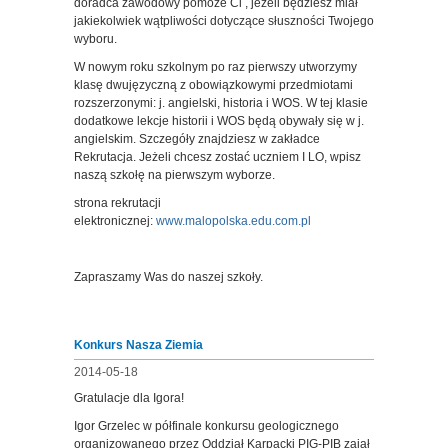
doradca zawodowy pomoże Ci , jeżeli będziesz miał
jakiekolwiek wątpliwości dotyczące słuszności Twojego
wyboru.
W nowym roku szkolnym po raz pierwszy utworzymy
klasę dwujęzyczną z obowiązkowymi przedmiotami
rozszerzonymi: j. angielski, historia i WOS. W tej klasie
dodatkowe lekcje historii i WOS będą obywały się w j.
angielskim. Szczegóły znajdziesz w zakładce
Rekrutacja. Jeżeli chcesz zostać uczniem I LO, wpisz
naszą szkołę na pierwszym wyborze.
strona rekrutacji
elektronicznej:
www.malopolska.edu.com.pl
Zapraszamy Was do naszej szkoły.
Konkurs Nasza Ziemia
2014-05-18
Gratulacje dla Igora!
Igor Grzelec w półfinale konkursu geologicznego
organizowanego przez Oddział Karpacki PIG-PIB zajął