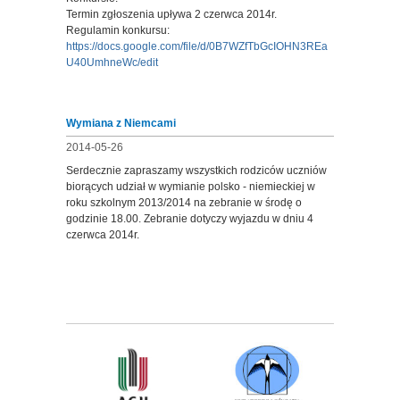
Termin zgłoszenia upływa 2 czerwca 2014r.
Regulamin konkursu:
https://docs.google.com/file/d/0B7WZfTbGcIOHN3REa
U40UmhneWc/edit
Wymiana z Niemcami
2014-05-26
Serdecznie zapraszamy wszystkich rodziców uczniów
biorących udział w wymianie polsko - niemieckiej w
roku szkolnym 2013/2014 na zebranie w środę o
godzinie 18.00. Zebranie dotyczy wyjazdu w dniu 4
czerwca 2014r.